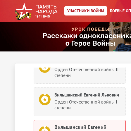
УЧАСТНИКИ ВОЙНЫ
БОЕВЫЕ О
Вильшанский Евгений Львович
Учетно-послужная картотека
1944
Документы о награждении
Вильшанский Евгений Львович
Орден Отечественной войны II
степени
Вильшанский Евгений Львович
Орден Отечественной войны I
степени
Вильшанский Евгений