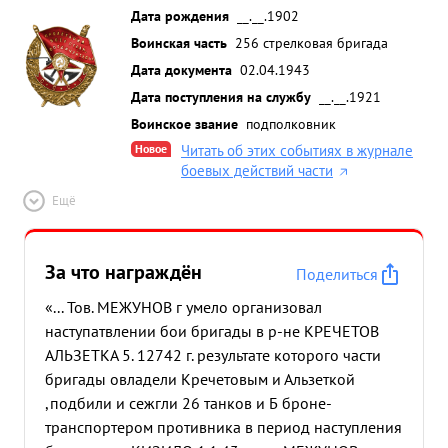
Дата рождения
__.__.1902
Воинская часть
256 стрелковая бригада
Дата документа
02.04.1943
Дата поступления на службу
__.__.1921
Воинское звание
подполковник
Новое
Читать об этих событиях в журнале
боевых действий части
Ещё
За что награждён
Поделиться
«... Тов. МЕЖУНОВ г умело организовал
наступатвлении бои бригады в р-не КРЕЧЕТОВ
АЛЬЗЕТКА 5. 12742 г. результате которого части
бригады овладели Кречетовым и Альзеткой
,подбили и сежгли 26 танков и Б броне-
транспортером противника в период наступления