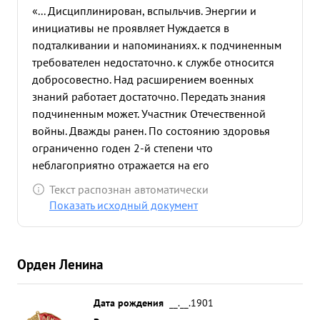
«... Дисциплинирован, вспыльчив. Энергии и
инициативы не проявляет Нуждается в
подталкивании и напоминаниях. к подчиненным
требователен недостаточно. к службе относится
добросовестно. Над расширением военных
знаний работает достаточно. Передать знания
подчиненным может. Участник Отечественной
войны. Дважды ранен. По состоянию здоровья
ограниченно годен 2-й степени что
неблагоприятно отражается на его
работоспособности. в РККА с 1920 года. За
Текст распознан автоматически
выслугу лет мостоин награждения орденом
Показать исходный документ
"КРАСНОЕ ЗНАМЯ" ...»
Орден Ленина
Дата рождения
__.__.1901