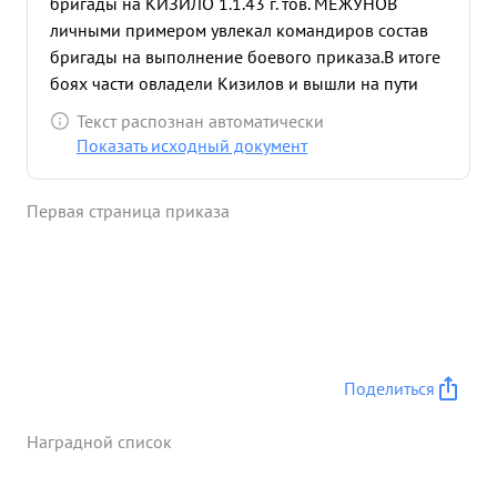
бригады на КИЗИЛО 1.1.43 г. тов. МЕЖУНОВ
личными примером увлекал командиров состав
бригады на выполнение боевого приказа.В итоге
боях части овладели Кизилов и вышли на пути
отхода противника в р-н дорог Графекий-Пиев,
Текст распознан автоматически
где было уничтожено более рот. метроты
Показать исходный документ
противника ...»
Первая страница приказа
Поделиться
Наградной список