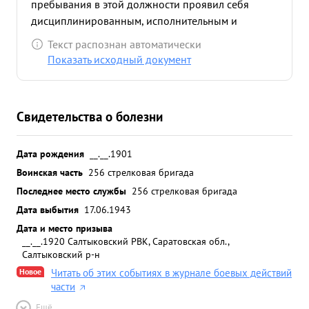
пребывания в этой должности проявил себя
дисциплинированным, исполнительным и
культурным офицером. Организовал военный
Текст распознан автоматически
каринет при институте обеспечив таковой всеми
Показать исходный документ
необходимыми учебными и наглядными
пособиями и инвентарем. Должности Начальника
военной каредры учительского института
Свидетельства о болезни
соответствует. Партии ЛЕНИНА-СТАЛИНА и
Социалистической Родине -предан. Как
прослуживший в Красной армии более 25 лет,
Дата рождения
__.__.1901
достоин награждения Правительственной
Воинская часть
256 стрелковая бригада
наградой за выслугу лет в Красной армии,
Последнее место службы
256 стрелковая бригада
орденом "ЛЕНИНА" КРАСКОЙ ...»
Дата выбытия
17.06.1943
Дата и место призыва
__.__.1920 Салтыковский РВК, Саратовская обл.,
Салтыковский р-н
Новое
Читать об этих событиях в журнале боевых действий
части
Ещё