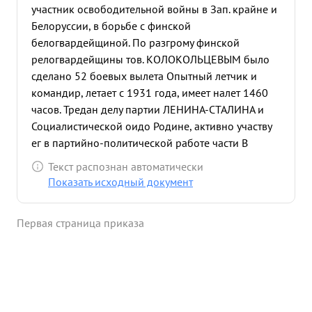
участник освободительной войны в Зап. крайне и
Белоруссии, в борьбе с финской
белогвардейщиной. По разгрому финской
релогвардейщины тов. КОЛОКОЛЬЦЕВЫМ было
сделано 52 боевых вылета Опытный летчик и
командир, летает с 1931 года, имеет налет 1460
часов. Тредан делу партии ЛЕНИНА-СТАЛИНА и
Социалистической оидо Родине, активно участву
ег в партийно-политической работе части В
апреле месяце назначен на должность
Текст распознан автоматически
Заместителя командира полка. Энергичный и
Показать исходный документ
требовательный командир воспитывает
подчиненных в духе напримиримой ненависти к
Первая страница приказа
врагам Социалистической Родины. в дни
Отечественной войны тов. КОЛОКОЛЬЦЕВ
обеспечивает бесперебойную боевую работу
полка на оперативном аэродроме при четкой
организации работы на оперативном аэродроме
полк делает по 3-4 вылета В итоге энергичной