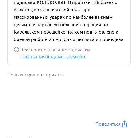
подполко КОЛОКОЛЬЦЕВ произвел 18 боевых
вылетов, возглавляя свой полк при
массированных ударах по наиболее важным
целям. началу наступательной операции на
Карельском перешейке полком подготовлено к
боевой ра боте 23 молодых лет чика и проведена
большая подготовка летного состава по
Текст распознан автоматически
отработке технике полета групповой слетанности,
Показать исходный документ
бомбометанию с пикирования и горизонтального
полета и воздушному бою. Также за небольшой пе
Первая страница приказа
риод передышки от боев проведена с личным
составом большая восспита тельная работа. в
результате в наступательную операцию
Ленинградского фронта на Карельском
перешейке полка показал исключительно
высокое качество бомбовых ударов по порным
пунктам, живой силе пр-ка и по ж.д. узлам и
Поделиться
станциям Хорошо поставлен ный фотсконтроль,
подтверждает в большистве своем отличные