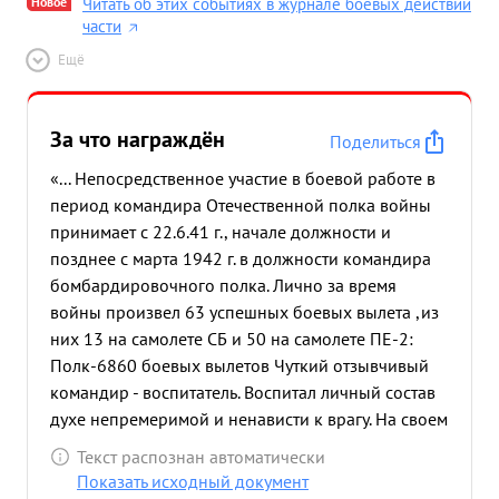
Новое
Читать об этих событиях в журнале боевых действий
части
Ещё
За что награждён
Поделиться
«... Непосредственное участие в боевой работе в
период командира Отечественной полка войны
принимает с 22.6.41 г., начале должности и
позднее с марта 1942 г. в должности командира
бомбардировочного полка. Лично за время
войны произвел 63 успешных боевых вылета ,из
них 13 на самолете СБ и 50 на самолете ПЕ-2:
Полк-6860 боевых вылетов Чуткий отзывчивый
командир - воспитатель. Воспитал личный состав
духе непремеримой и ненависти к врагу. На своем
личном боевом опыте и на опыте передовых
Текст распознан автоматически
экипажей добился высоко эффективного
Показать исходный документ