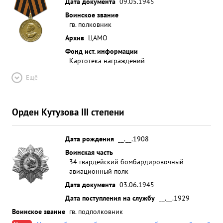
Дата документа
09.05.1945
составу дивизии в приказах Верхов ного
Воинское звание
Главнокомандующего Маршала Советского Союза
гв. полковник
тов. СТАЛИНА /втечение проводимой операции/
Архив
ЦАМО
об явлено ТРИ БЛАГО- ДАРНОСТИ, а полка
Фонд ист. информации
возглавляемы тов. ,колекольцевым, представлен к
Картотека награждений
ордену "СУВОРОВА 2 СТЕПЕНИ". ...»
Ещё
Орден Кутузова III степени
Дата рождения
__.__.1908
Воинская часть
34 гвардейский бомбардировочный
авиационный полк
Дата документа
03.06.1945
Дата поступления на службу
__.__.1929
Воинское звание
гв. подполковник