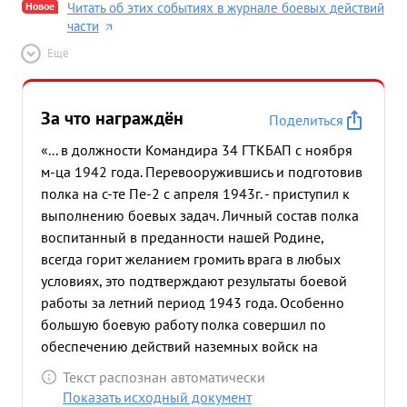
Новое
Читать об этих событиях в журнале боевых действий
части
Ещё
За что награждён
Поделиться
«... в должности Командира 34 ГТКБАП с ноября
м-ца 1942 года. Перевооружившись и подготовив
полка на с-те Пе-2 с апреля 1943г. - приступил к
выполнению боевых задач. Личный состав полка
воспитанный в преданности нашей Родине,
всегда горит желанием громить врага в любых
условиях, это подтверждают результаты боевой
работы за летний период 1943 года. Особенно
большую боевую работу полка совершил по
обеспечению действий наземных войск на
Синявинском направлении в период июль-
Текст распознан автоматически
сентябрь м-цы 1943г., действую главным образом
Показать исходный документ