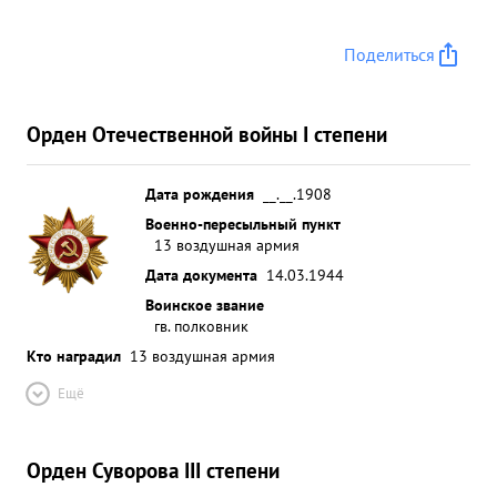
молодых лет чиков прибывших в полка в январе
м-це с/г 10 чел. уже введены в строй и выполняют
Поделиться
боевые задания Лично Подполков НИК
КОЛОКОЛЬЦЕВ за это время произвел боевой
вылет. в результате успешных боевых действий по
Орден Отечественной войны I степени
освобождении Ленин градской области, дивизии
присвоено собственное наименование
"ГАТЧИНСКОЙ" и имеет две благодарности от
Дата рождения
__.__.1908
Верховного же Главнокомандующего Маршала
Военно-пересыльный пункт
13 воздушная армия
Советского Союза тов. СТАЛИНА. ...»
Дата документа
14.03.1944
Воинское звание
гв. полковник
Кто наградил
13 воздушная армия
Ещё
Орден Суворова III степени