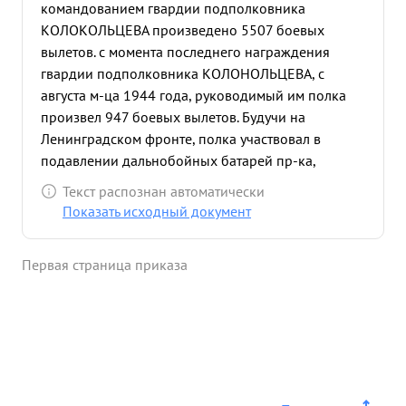
командованием гвардии подполковника
КОЛОКОЛЬЦЕВА произведено 5507 боевых
вылетов. с момента последнего награждения
гвардии подполковника КОЛОНОЛЬЦЕВА, с
августа м-ца 1944 года, руководимый им полка
произвел 947 боевых вылетов. Будучи на
Ленинградском фронте, полка участвовал в
подавлении дальнобойных батарей пр-ка,
обстреливавших г. Ленинград, участвовал в
Текст распознан автоматически
прорыве долговременной обороны противника
Показать исходный документ
под Ленинградом, по снятию блокады с г.
Ленинграда и освобождению Ленинградской
Первая страница приказа
области от немецких захватчиков, участвовал в
прорыве обороны белофиннов на Карельском
перешейке, в боях по освобождению от
немецких захватчиков Советской Эстонии.
15.10.44 года полка в составе 276 БАГКОСД
прибыл на "3-й Белорусский фронт, где с хода
включился в боевую работу. За период с 15.10.44