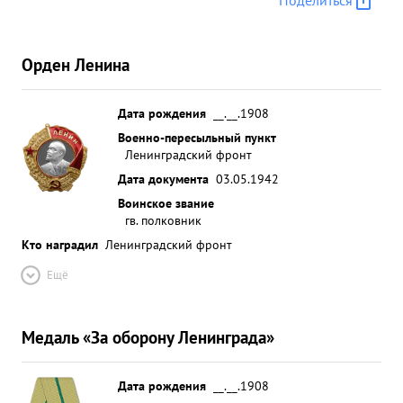
Поделиться
2.1.42 года совершил два боевых вылета ночью
на ж д. станцию Луга. Бомбардировка узла была
отличной, в результате чего наблюдались два
Орден Ленина
больших взрыва и несколько очагов пожара.при
+ выполнении боевых заданий тов.
КОЛОКОЛЬЦЕВ проявляет стойкость , мужество
Дата рождения
__.__.1908
инкооннуя и отвагу. Достоин награждения
Военно-пересыльный пункт
Ленинградский фронт
орденом "ЛЕНИНА. ...»
Дата документа
03.05.1942
Воинское звание
гв. полковник
Кто наградил
Ленинградский фронт
Ещё
Медаль «За оборону Ленинграда»
Дата рождения
__.__.1908