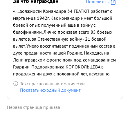
За что награждён
Поделиться
«... должности Командира 34 ГБАТКП работает с
марта м-ца 1942г. Как командир имеет большой
боевой опыт, полученный еще в войну с
белофиннами. Лично произвел всего 85 боевых
вылетов, за Отечественную войну - 21 боевой
вылет. Умело восспитывает подчиненный состав в
духе предан ности нашей Родине. Находясь на
Ленинградском фронте полк под командованием
Гвардии-Подполковника КОЛОКОЛЬЦЕВА в
продолжении двух с половиной лет, неустанно
наносил и наносит бомбовые удары по опорным
Текст распознан автоматически
пунктам, ж.д. станциям, аэродромам,
Показать исходный документ
коммуникациям, живой силе и технике
противника. Успешно выполнял работу по
Первая страница приказа
подавлению дальнобойных арт. батарей пр-ка,
обстреливавших город ЛЕНИНГРАД. Всего полка
за время командования Гвардии-Подполк
свником КОЛОКОЛЬЦЕВЫМ произвел 1735