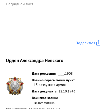
выполнение боевых задач. За этот период
Наградной лист
операции полком освоен фотоконтроль
выполнения бомбовых ударов и высоко поднято
качество фото-разведки, за что разведчики полка
имеют благодарность от Командующего 13-й ...»
Поделиться
Орден Александра Невского
Дата рождения
__.__.1908
Военно-пересыльный пункт
13 воздушная армия
Дата документа
12.10.1943
Воинское звание
гв. полковник
Кто наградил
13 воздушная армия