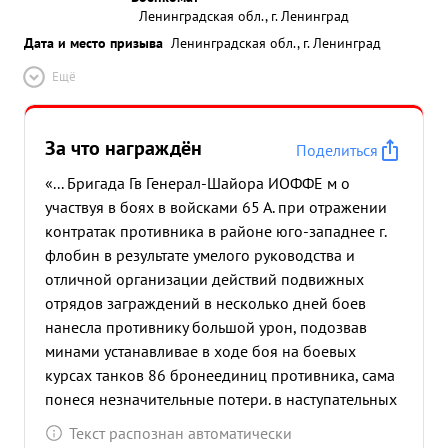
Ленинградская обл., г. Ленинград
Дата и место призыва
Ленинградская обл., г. Ленинград
Ещё
За что награждён
Поделиться
«... Бригада Гв Генерал-Шайора ИОФФЕ м о
участвуя в боях в войсками 65 А. при отражении
контратак противника в районе юго-западнее г.
флобин в результате умелого руководства и
отличной организации действий подвижных
отрядов заграждений в несколько дней боев
нанесла противнику большой урон, подозвав
минами устанавливае в ходе боя на боевых
курсах танков 86 бронеединиц противника, сама
понеся незначительные потери. в наступательных
операциях по овладению г.г. Калинковичи-
Текст распознан автоматически
Мозырь, бригада вновь успешно провела