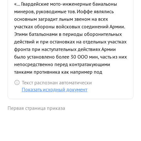
«... Гвардейские мото-инженерные баиальоны
минеров, руководимые тов. Иоффе являлись
основным заградит льным звеном на всех
участках обороны войсковых соединений Армии.
Этими батальонами в периоды оборонительных
действий и при остановках на отдельных участках
фронта при наступательных действиях Армии
было установлено более 30 ООО мин, часть из них
непосредственно перед контратакующими
танками противника как например под
СТАНИСЛАВОВ ОКУНЕВ и др. такие действия
Текст распознан автоматически
минеров во многих местах срывали контратаки
Показать исходный документ
противника, при этом на минных полях,
установленных минерами тов. ИОФЕ, осталось
Первая страница приказа
подорванными четыре самоходных орудия
"Фердинанд" три средних танка и четыре
бронетранспортера. в боях за овладение г.
КОВЕЛЬ и при приследовании противника до
подступов к г. ВАРШАВА минерами тов. ИОФЕ