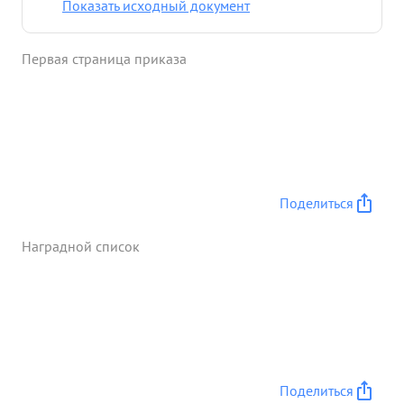
Показать исходный документ
бригады подорвано и уничтожено у противника
танков - 139, самоходных пушек - 1,
Первая страница приказа
бронетранспортеров - 1, солдат и офицеров до
2500 человек. ...»
Поделиться
Наградной список
Поделиться