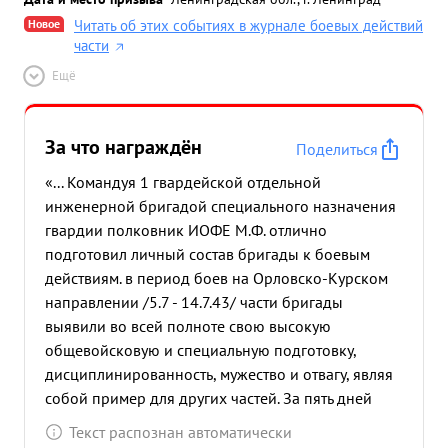
Новое
Читать об этих событиях в журнале боевых действий
части
Ещё
За что награждён
Поделиться
«... Командуя 1 гвардейской отдельной
инженерной бригадой специального назначения
гвардии полковник ИОФЕ М.Ф. отлично
подготовил личный состав бригады к боевым
действиям. в период боев на Орловско-Курском
направлении /5.7 - 14.7.43/ части бригады
выявили во всей полноте свою высокую
общевойсковую и специальную подготовку,
дисциплинированность, мужество и отвагу, являя
собой пример для других частей. За пять дней
ожесточенных боев с наступавшими немцами,
Текст распознан автоматически
подвижными отрядами заграждений частей