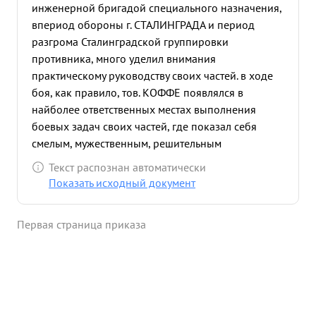
инженерной бригадой специального назначения,
впериод обороны г. СТАЛИНГРАДА и период
разгрома Сталинградской группировки
противника, много уделил внимания
практическому руководству своих частей. в ходе
боя, как правило, тов. КОФФЕ появлялся в
найболее ответственных местах выполнения
боевых задач своих частей, где показал себя
смелым, мужественным, решительным
командиром. Инженерные батальоны тов. ИООФЕ,
Текст распознан автоматически
на своем счету имеют несколько десятков
Показать исходный документ
уничтоженных танков противника На
электрозаграждениях бригады, возводимых
Первая страница приказа
частями тов. ИОФФЕ уничтожено свыше 200
гитлеровцов. тов. ИОФФЕ, являясь культурным,
технически грамотным командиром инженерных
войск, много уделяет внимания изучению опыта
применяемых заграждений в Отечественной
войне, средств взрывной техники своих и