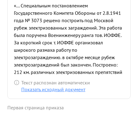
«... Специальным постановлением
Государственного Комитета Обороны от 2.8.1941
года № 3073 решено построить под Москвой
рубеж электризованных заграждений. Эта работа
была поручена Военинженеру ранга тов. ИОФФЕ.
За короткий срок т. ИОФФЕ организовал
широкого размаха работу по
электрозаграждению. в октябре месяце рубеж
электрозаграждений был закончен. Построено:
212 км. различных электризованных препятствий
причем применены все виды электропрепятствий
Текст распознан автоматически
электризация воды и полос почвы, для питания
Показать исходный документ
электризованных заграждений построена
электрическая система, включающая 40
Первая страница приказа
трансформаторных подстанций 287 км. высоко
вольных кабельных линий и 189 км. воздушных
высоковольных линия. На ряду с этой работой тов.
ИОФФЕ лично проявляя инициативу организовал