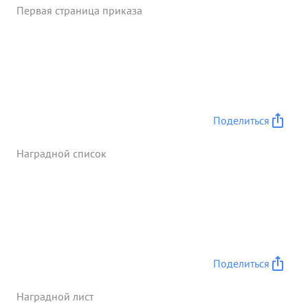
Первая страница приказа
батареи полка. Полк наступал вместе до
стрелковыми частями и своим огнем полностью
содействовал утрелковых частям в освобождении
города КИШЕНЕВ: ...»
Поделиться
Наградной список
Поделиться
Наградной лист