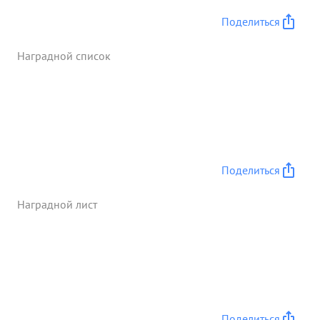
огневых позиции .За время боев по овладению и
Поделиться
расширению плацдарма полк под умелым
руководством т. Рахлина уничтожил: 3
Наградной список
минометных батареи, 7 пулеметов разрушил 12
пулеметных гнезд, дзотов ,3 наблюдательных
пункта. Подавлен огонь -8 минометных батарей,
2-х арт. батарей, 12 пулеметных гочек. ...»
Поделиться
Наградной лист
Поделиться