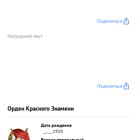
За истекший период с 17 Января 1944 г. т. Рахлин
артиллерийским огнем своего полка уничтожил 3
3 танка 2 бронемашины 2 артбатареи 7
Поделиться
отдельных противотанко из вых орудий 5
минометов, 15 пулеметных точек, 3 автомашины
Наградной лист
ДЗОТа подавил огонь артбатарей, 2 минбатарей
самоходных орудий рассеял и частично
уничтожил до батальонов пехоты, отбив три
контратаки противника. Полк находится в полной
боевой готовности. т. Рахлин смелый энергичный
и мужественный командир предан делу партии и
Поделиться
Ленина Сталина и Социалистической Родине. ...»
Орден Красного Знамени
Дата рождения
__.__.1910
Военно-пересыльный