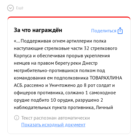
Ещё
За что награждён
Поделиться
«... Поддерживая огнем артиллерии полка
наступающие стрелковые части 32 стрелкового
Корпуса и обеспечивая прорыв укрепления
немцев на правом берегу реки Днестр
мотрибительно-протившихся полком под
командования ем подполковника ТОВАРАХЛИНА
АСБ. рассеяно и Уничтожено до 8 рот солдат и
офицеров противника, солжано 1 самоходное
орудие подбито 10 орудия, разрушено 2
наблюдательных пункта противника, Личный
состав полка воспитанный к обучен
Текст распознан автоматически
подполковником тов. РАХЗИНЫМ показал
Показать исходный документ
образцы стойкости и отники Онесточенное
сопротивление противника не могло остановить