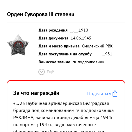
Орден Суворова III степени
Дата рождения
__.__.1910
Дата документа
14.06.1945
Дата и место призыва
Смоленский РВК
Дата поступления на службу
__.__.1931
Воинское звание
гв. подполковник
Ещё
За что награждён
Поделиться
«... 23 Гаубичная артиллерийская Белградская
бригада под командованием гв подполковника
РАХЛИНА, начиная с конца декабря м-ца 1944г
по март м-ц 1945г., ведя ожесточенные
оборонительные бои, отражала контратаки