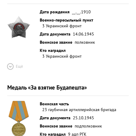
командование бригадой, мужество и отвагу,
большой урон, нанесенный противнику в живой
Дата рождения
__.__.1910
силе и технике, гв. подполковник РАХЛИН
Военно-пересыльный пункт
3 Украинский фронт
достоин правительственной наг рады ордена
"КРАСНОЕ ЗНАМ" ...»
Дата документа
14.06.1945
Воинское звание
полковник
Кто наградил
3 Украинский фронт
Ещё
Медаль «За взятие Будапешта»
Воинская часть
23 гаубичная артиллерийская бригада
Дата документа
25.10.1945
Воинское звание
подполковник
Кто наградил
9 адп РГК