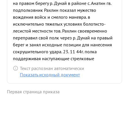
на правом берегу р. Дунай в районе с. Анатин гв.
подполковник Рахлин показал мужество
вождения войск и смелого маневра. в
исключительно тяжелых условиях болотисто-
лесистой местности тов. Рахлин своевременно
переправил свой полк через р. Дунай на правый
берег и занял исходные позиции для нанесения
сокрушительного удара. 23. 11 44г. полка
поддерживая наступающие стрелковые
подразделения метким огнем подавил -5 огневых
Текст распознан автоматически
точек, в батарей противника на решающим
Показать исходный документ
направлении в районе Казук обеспечив тем
самым быстрое продвижение 27 пехоте. 44г. по
Первая страница приказа
выходу стрелковых подразделений на шоссейную
дорогу в районе Ясеновац т. Рахлин моментально
выбросил на дорогу 7 своих орудий и прочно
закрепил ее в противотанковом отношении. На
ряду с основной своей задачей т Рахлин умело и
метко вел огонь своим полком с закрытых