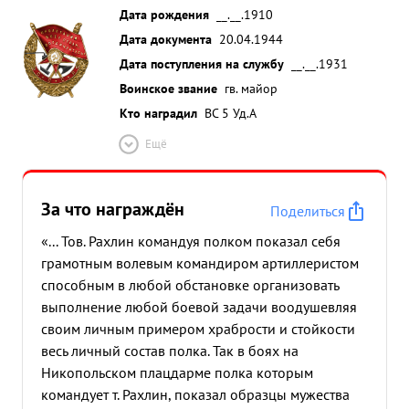
Дата рождения
__.__.1910
Дата документа
20.04.1944
Дата поступления на службу
__.__.1931
Воинское звание
гв. майор
Кто наградил
ВС 5 Уд.А
Ещё
За что награждён
Поделиться
«... Тов. Рахлин командуя полком показал себя
грамотным волевым командиром артиллеристом
способным в любой обстановке организовать
выполнение любой боевой задачи воодушевляя
своим личным примером храбрости и стойкости
весь личный состав полка. Так в боях на
Никопольском плацдарме полка которым
командует т. Рахлин, показал образцы мужества