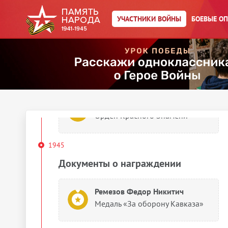
Ремезов Федор Никитич
Орден Красного Знамени
УЧАСТНИКИ ВОЙНЫ
БОЕВЫЕ О
Ремезов Федор Никитич
Медаль «За оборону Кавказа»
Ремезов Федор Никитич
Орден Красного Знамени
1945
Документы о награждении
Ремезов Федор Никитич
Медаль «За оборону Кавказа»