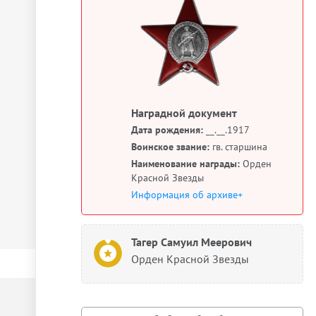
Наградной документ
Дата рождения:
__.__.1917
Воинское звание:
гв. старшина
Наименование награды:
Орден
Красной Звезды
Информация об архиве+
Тагер Самуил Меерович
Орден Красной Звезды