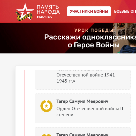
Документы о награждении
УЧАСТНИКИ ВОЙНЫ
БОЕВЫЕ О
Тагер Самуил Меерович
Медаль «За взятие Берлина»
Тагер Самуил Меерович
Медаль «За победу над
Германией в Великой
Отечественной войне 1941–
1945 гг.»
Тагер Самуил Меерович
Орден Отечественной войны II
степени
Тагер Самуил Меерович