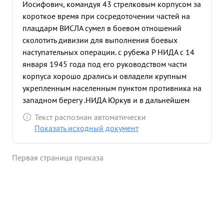
Иосифович, командуя 43 стрелковым корпусом за
короткое время при сосредоточении частей на
плацдарм ВИСЛА сумел в боевом отношений
сколотить дивизии для выполнения боевых
наступательных операции. с рубежа Р НИДА с 14
января 1945 года под его руководством части
корпуса хорошо дрались и овладели крупным
укрепленным населенным пунктом противника на
западном берегу .НИДА Юркув и в дальнейшем
развивая успех на запад заняли крупные
Текст распознан автоматически
населенные пункты: Дзеронжня, Дзелощице
Показать исходный документ
Мехув Вольбром Огродзенец, Олькуш, Бляндув
Славкув. в боях за Славкув только 22 января 1945
Первая страница приказа
года части корпуса отбили 16 контратак
противника .в боях за гор. Стшемешице 23 января
отбито 11 контратак противника, где уничтожено
12 танков из них 7 танков "Тигр" , кроме того
уничтожено 6 самоходных пушек противника.
Частями корпуса с 14 января 1945 года взято