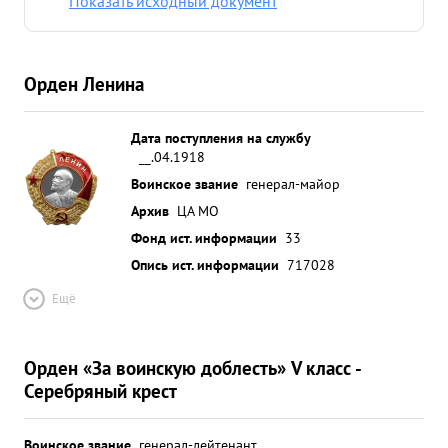
Показать исходный документ
шести летнюю и семи месячную службу в Красной
Армии достоин награждения орденом л ЕНИН А.
...»
Орден Ленина
Дата поступления на службу
__.04.1918
Воинское звание
генерал-майор
Архив
ЦА МО
Фонд ист. информации
33
Опись ист. информации
717028
Ещё
Орден «За воинскую доблесть» V класс -
Серебряный крест
Воинское звание
генерал-лейтенант