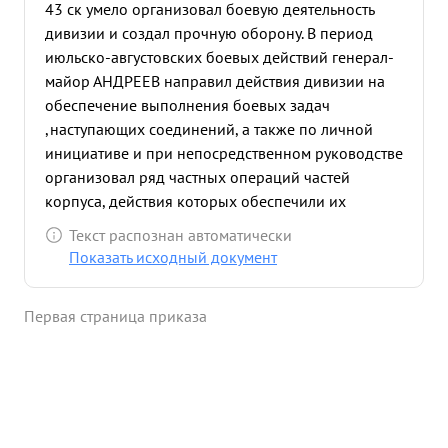
43 ск умело организовал боевую деятельность
дивизии и создал прочную оборону. В период
июльско-августовских боевых действий генерал-
майор АНДРЕЕВ направил действия дивизии на
обеспечение выполнения боевых задач
,наступающих соединений, а также по личной
инициативе и при непосредственном руководстве
организовал ряд частных операций частей
корпуса, действия которых обеспечили их
выполнение и дивизии улучшили свои позиции.
Текст распознан автоматически
Генерал-майор АНДРЕЕВ систематически и
Показать исходный документ
тщательно руководит деятельностью
разведподразделений дивизии, обеспечивая
Первая страница приказа
постоянное знание группировки противника
перед фронтом корпуса. ...»