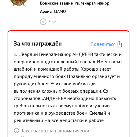
Воинское звание
гв. генерал-майор
Архив
ЦАМО
Ещё
За что награждён
Поделиться
«... Гвардии Генерал-майор АНДРЕЕВ тактически и
оперативно подготовленный Генерал. Имеет опыт
штабной и командной работы Хорошо знает
природу еменного боях Правильно организует и
руководит боем. Учит свои войска для
выполнения сложных боевых операции. Со
стороны тов. .АНДРЕЕВА необходимо повысить
требовательность к своему штабу в изучении
противника и в руководстве боем. Смелый и
решительный На все недостатки в работе
реагирует и устраняет их. Занимаемой должности
Текст распознан автоматически
соотв етствует. За добросов естную двадцати