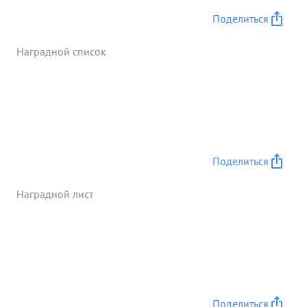
трофей: :орудии 45, минометов 24 пулеметов 120
Поделиться
винтовок и автоматов 1550, автомашин 200
складов 42.Взято в плен 375 солдат и офицеров
Наградной список
противника. с этого же времени уничтожено
орудии 40 танков 21, автомашин 65 и живой силы
противника 13500 солдат и офицеров. ...»
Поделиться
Наградной лист
Поделиться