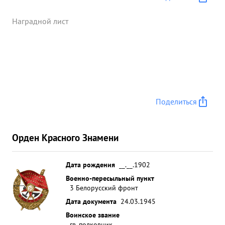
потери: в живой силе свыше 2 ООО человек, из
них более 100 человек пленными, винтовок и
Наградной лист
автоматов 750, пулеметов разных 175, минометов
и орудий разных 166, автомашин 43, танков 13 и
т.д. За выдающуюся боевую деятельность,
высокое командирское мастерство, личную отвагу
и мужество, способствовавшие крупному успеху
наших войск в ВОСТОЧНОЙ ПРУССИИ гв.
Поделиться
полковник Т: ПЕРЕЛЬМАН достоин ...»
Орден Красного Знамени
Дата рождения
__.__.1902
Военно-пересыльный пункт
3 Белорусский фронт
Дата документа
24.03.1945
Воинское звание
гв. полковник