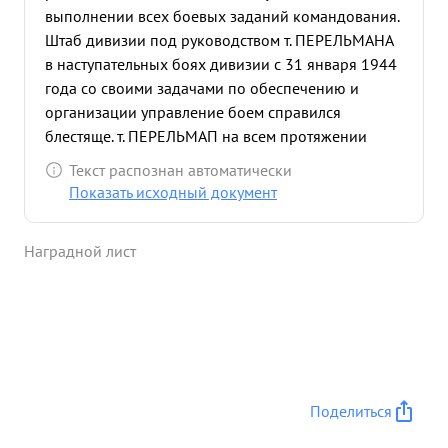
выполнении всех боевых заданий командования.
Штаб дивизии под руководством т. ПЕРЕЛЬМАНА
в наступательных боях дивизии с 31 января 1944
года со своими задачами по обеспечению и
организации управление боем справился
блестяще. т. ПЕРЕЛЬМАП на всем протяжении
боев без сна и отдыха не жалея своих сил и
Текст распознан автоматически
жизни, непрерывно держал связь с частями,
Показать исходный документ
организовывал умелое и решительное
управление боем их и там где создавалась
Наградной лист
напряженность боях и трудности управление им,
непосредственно выезжал в боевые порядки и
своими решительными хорошо продуманными
действиями обеспечивал успех.и в частности. в
период подхода частей дивизии к реке Днепр и
форсирование его т. ПЕРЕЛЬМАН лично сам
создовал и организовывал штурмовые отряды
Поделиться
которые под его командованием проявили