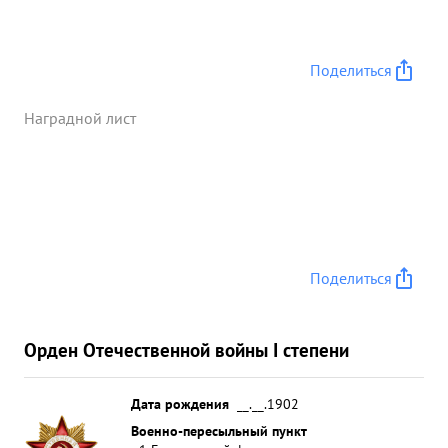
пленных- 150 немецких солдат и
офицеров
трофеи: самоходок- 6 пушек и
минометов. 30, автомашин - 10 горючего до 70
Поделиться
тонн, пулеметов- до 100 шт., складов продоволь
ственных, инженерный боеприпасов- 40, и т.д.
Наградной лист
Только живой силы противника уничтожено
свыше 2000 человек. За умелое Управление боем,
хорошую организацию взаимо действия и
нанесенный противнику урон, вынудивший его к
поспешному отступлению - тов. Перельман
достоин награждения ...»
Поделиться
Орден Отечественной войны I степени
Дата рождения
__.__.1902
Военно-пересыльный пункт