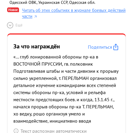
Одесский ОВК, Украинская ССР, Одесская обл.
Новое
Читать об этих событиях в журнале боевых действий
части
Ещё
За что награждён
Поделиться
«... глуб лонированной обороны пр-ка в
ВОСТОЧНОЙ ПРУССИИ, гв. полковник
Подготавливая штабы и части дивизии к прорыву
сильно укрепленной, т. ПЕРЕЛЬМАН организовал
детальное изучение командирами всех степеней
системы обороны пр-ка, условий и рельефа
местности предстоящих боев. и когда, 13.1.45 г.,
начался прорыв обороны пр-ка Т. ПЕРЕЛЬМАН,
хо ведку, рошо организуя умело и
взаимодействие, инициативно вводя
своевременно в бой резервы, и непрерывно
Текст распознан автоматически