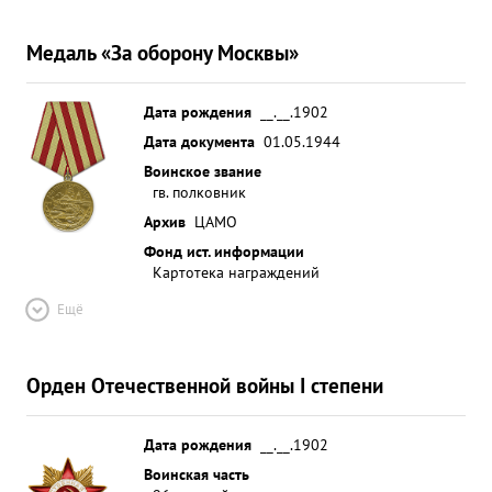
восточнее ж-д ст. Водопой и вышли на самые
ближние подступы к городу НИКОЛАЕВУ. т
Медаль «За оборону Москвы»
ПЕРЕЛЬМАН за мужественное и решительное
управление боем, умелое отражение контратак
Дата рождения
__.__.1902
были противника Ф.Р.А и личную храбрость
Дата документа
01.05.1944
достоин правительственной зн А м ЕП И". награды
Воинское звание
с о о ...»
гв. полковник
Архив
ЦАМО
Фонд ист. информации
Картотека награждений
Ещё
Орден Отечественной войны I степени
Дата рождения
__.__.1902
Воинская часть