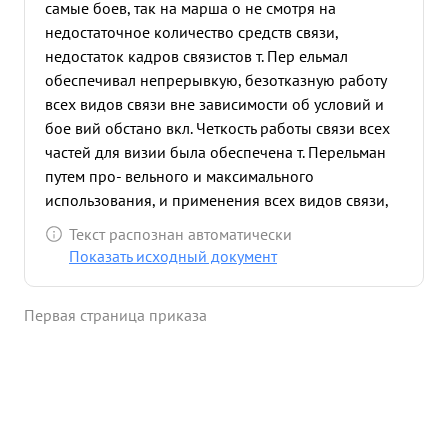
самые боев, так на марша о не смотря на
недостаточное количество средств связи,
недостаток кадров связистов т. Пер ельмал
обеспечивал непрерывкую, безотказную работу
всех видов связи вне зависимости об условий и
бое вий обстано вкл. Четкость работы связи всех
частей для визии была обеспечена т. Перельман
путем про- вельного и максимального
использования, и применения всех видов связи,
умелого использо вания трофейних средст в
Текст распознан автоматически
связи чного контроля работы связи Бесп
Показать исходный документ
срибойная работа связи дала возможность
выполнить поста вленные перед для видией бо е
Первая страница приказа
все задачи. ...»