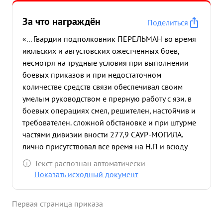
За что награждён
Поделиться
«... Гвардии подполковник ПЕРЕЛЬМАН во время
июльских и августовских ожестченных боев,
несмотря на трудные условия при выполнении
боевых приказов и при недостаточном
количестве средств связи обеспечивал своим
умелым руководством е прерную работу с язи. в
боевых операциях смел, решителен, настойчив и
требователен. сложной обстановке и при штурме
частями дивизии вности 277,9 САУР-МОГИЛА.
лично присутствовал все время на Н.П и всюду
организовывал связь, чем способствовал к
Текст распознан автоматически
выполнению боевой ЗАДЕЧИ поставленной
Показать исходный документ
Военным Советом дивизии. ...»
Первая страница приказа