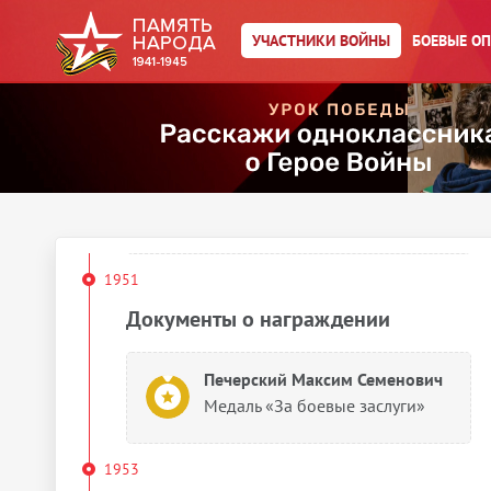
1945
УЧАСТНИКИ ВОЙНЫ
БОЕВЫЕ О
Документы о награждении
Печерский Максим Семенович
Медаль «За победу над
Германией в Великой
Отечественной войне 1941–
1945 гг.»
1951
Документы о награждении
Печерский Максим Семенович
Медаль «За боевые заслуги»
1953