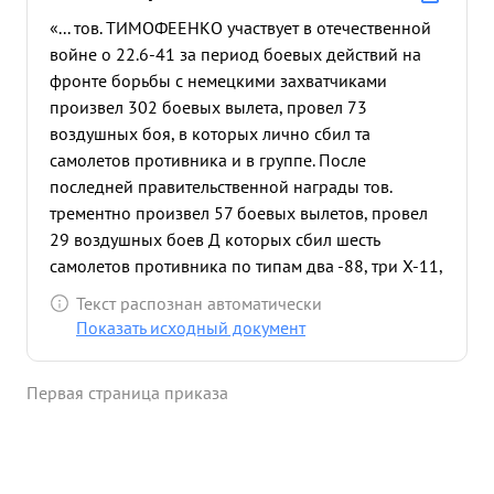
«... тов. ТИМОФЕЕНКО участвует в отечественной
войне о 22.6-41 за период боевых действий на
фронте борьбы с немецкими захватчиками
произвел 302 боевых вылета, провел 73
воздушных боя, в которых лично сбил та
самолетов противника и в группе. После
последней правительственной награды тов.
трементно произвел 57 боевых вылетов, провел
29 воздушных боев Д которых сбил шесть
самолетов противника по типам два -88, три Х-11,
и один МЕ-109 17. 7-43г. в первый день наст
Текст распознан автоматически
упления наших войск на южном фронте 8
Показать исходный документ
самолетов Яд- 1 вылетели на прикрытие войск р-
н КУМЕНШЕВА, контри где встретили шесть групп
Первая страница приказа
бомбардировщиков противника типа Ю-80 и
ХЕ-11 наземных общей численностью до 60
самолетов. Завязался ожесточен при неравный
бой, и котором нашийстребит ли сбили 4 %-88 и