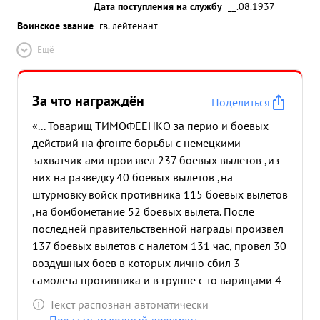
Дата поступления на службу
__.08.1937
Воинское звание
гв. лейтенант
Ещё
За что награждён
Поделиться
«... Товарищ ТИМОФЕЕНКО за перио и боевых
действий на фгонте борьбы с немецкими
захватчик ами произвел 237 боевых вылетов ,из
них на разведку 40 боевых вылетов ,на
штурмовку войск противника 115 боевых вылетов
,на бомбометание 52 боевых вылета. После
последней правительственной награды произвел
137 боевых вылетов с налетом 131 час, провел 30
воздушных боев в которых лично сбил 3
самолета противника и в групне с то варищами 4
самолета противника. Так например: 1 9.5.43г.
Текст распознан автоматически
наземные части сообщили что в районе Кирсано