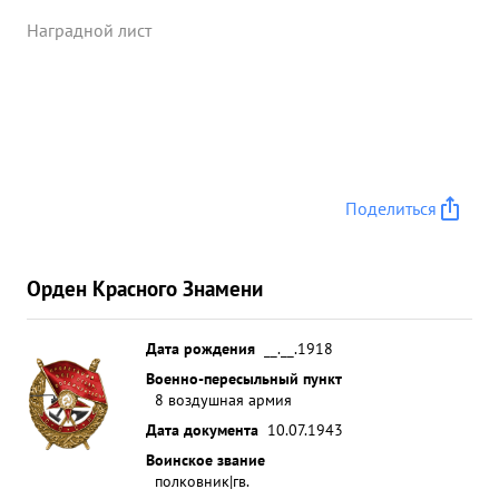
воз душный боец умеющий правильно оценивать
боевую с бстанов ку и во время разгадывать
Наградной лист
тактику противника. Отлично зная летно
-тактические данные своего самолета и тактику
противника он и заслуженно полноненны носит
звание Советского АССА южного фронта. На все
сбитые самолеты пр-ка имеются подтверждения.
...»
Поделиться
Орден Красного Знамени
Дата рождения
__.__.1918
Военно-пересыльный пункт
8 воздушная армия
Дата документа
10.07.1943
Воинское звание
полковник|гв.