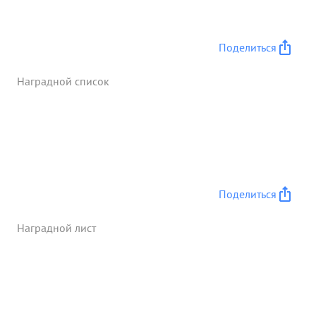
доблесть и геройство на фронте борьбы с
германским фашизмом тов. ТИМОФЕНКО достоин
Правительственной награды - ордена "КРАСНОЕ
Поделиться
ЗНАМЯ.". ...»
Наградной список
Поделиться
Наградной лист