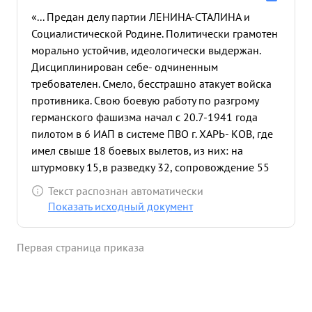
«... Предан делу партии ЛЕНИНА-СТАЛИНА и
Социалистической Родине. Политически грамотен
морально устойчив, идеологически выдержан.
Дисциплинирован себе- одчиненным
требователен. Смело, бесстрашно атакует войска
противника. Свою боевую работу по разгрому
германского фашизма начал с 20.7-1941 года
пилотом в 6 ИАП в системе ПВО г. ХАРЬ- КОВ, где
имел свыше 18 боевых вылетов, из них: на
штурмовку 15,в разведку 32, сопровождение 55
ин патрулирование 24. с 28.11-1941 года тов.
Текст распознан автоматически
ТИМОФЕНКО работает пилотом в 92 ИАП, где
Показать исходный документ
имеет свыше 40 боевых вылетов на штурмовку
наземных войск противника. Ра этот период
Первая страница приказа
лично им уничтожено: свыше 200 солдат и
офицеров, до 15 автомашин, 20 повозок с грузом
и боеприпасами. Прямыми попаданиями бомб
разрушено 10 домов и 3 ДЗОТ. За проявленную