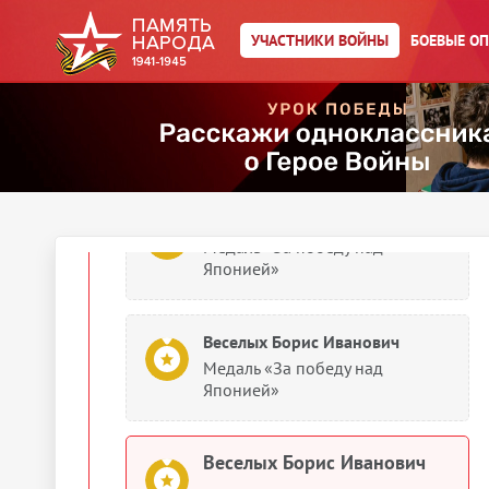
Веселых Борис Иванович
УЧАСТНИКИ ВОЙНЫ
БОЕВЫЕ О
Учетно-послужная картотека
1945
Документы о награждении
Веселых Борис Иванович
Медаль «За победу над
Японией»
Веселых Борис Иванович
Медаль «За победу над
Японией»
Веселых Борис Иванович