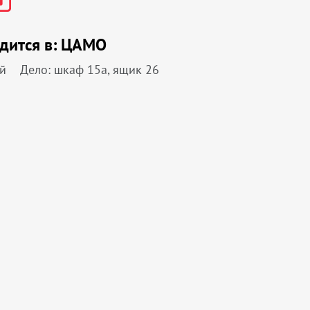
дится в:
ЦАМО
й
Дело: шкаф 15a, ящик 26