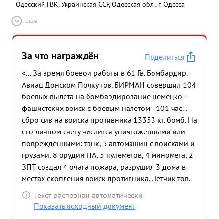
Одесский ГВК, Украинская ССР, Одесская обл., г. Одесса
Ещё
За что награждён
Поделиться
«... За время боевои работы в 61 Гв. Бомбардир.
Авиац Донском Полку тов. БИРМАН совершил 104
боевых вылета на бомбардирование немецко-
фашистских воиск с боевым налетом - 101 час. ,
сбро сив на воиска противника 13353 кг. бомб. На
его личном счету числится уничтоженными или
поврежденными: танк, 5 автомашин с воисками и
грузами, 8 орудии ПА, 5 пулеметов, 4 миномета, 2
ЗПТ создал 4 очага пожара, разрушил 3 дома в
местах скопления воиск противника. Летчик тов.
БИРМАН на боевые задания летает смело и
Текст распознан автоматически
уверенно, проявляя мужество и отвагу при
Показать исходный документ
выполнении боевых задании, как днем , так и