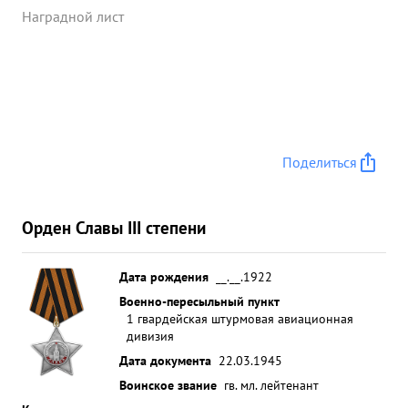
пожара, рассеял и частично уничтожил огневую
Наградной лист
точку ЗА: 21 февраля 1945 года летал на
выполнение боевого задания по штурмовке
техники и живой силы противника в р-не ГРОСС
КЛИНБЕК Точным попаданием бомб перекрыл
танк, который загорелся, при повторном вылете с
умел сжечь 2 автомашины и 3 повозки, кроме
Поделиться
этого подавил полка т. М. т. огонь одной точки ЗА.
...»
Орден Славы III степени
Дата рождения
__.__.1922
Военно-пересыльный пункт
1 гвардейская штурмовая авиационная
дивизия
Дата документа
22.03.1945
Воинское звание
гв. мл. лейтенант