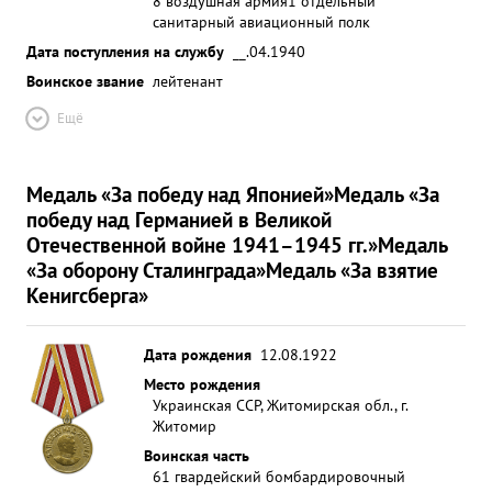
8 воздушная армия
1 отдельный
санитарный авиационный полк
Дата поступления на службу
__.04.1940
Воинское звание
лейтенант
Ещё
Медаль «За победу над Японией»
Медаль «За
победу над Германией в Великой
Отечественной войне 1941–1945 гг.»
Медаль
«За оборону Сталинграда»
Медаль «За взятие
Кенигсберга»
Дата рождения
12.08.1922
Место рождения
Украинская ССР, Житомирская обл., г.
Житомир
Воинская часть
61 гвардейский бомбардировочный