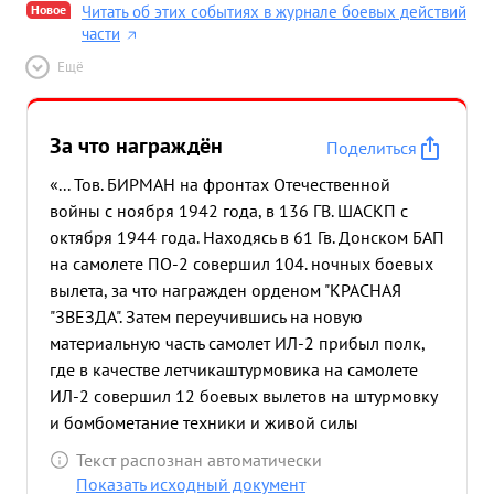
Новое
Читать об этих событиях в журнале боевых действий
части
Ещё
За что награждён
Поделиться
«... Тов. БИРМАН на фронтах Отечественной
войны с ноября 1942 года, в 136 ГВ. ШАСКП с
октября 1944 года. Находясь в 61 Гв. Донском БАП
на самолете ПО-2 совершил 104. ночных боевых
вылета, за что награжден орденом "КРАСНАЯ
"ЗВЕЗДА". Затем переучившись на новую
материальную часть самолет ИЛ-2 прибыл полк,
где в качестве летчикаштурмовика на самолете
ИЛ-2 совершил 12 боевых вылетов на штурмовку
и бомбометание техники и живой силы
противника в Восточной ПРУССИИ, Молодой
Текст распознан автоматически
летчик-штурмовик, несмотря на малое количество
Показать исходный документ