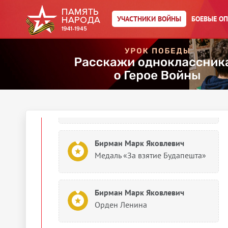
Орден Красного Знамени
УЧАСТНИКИ ВОЙНЫ
БОЕВЫЕ О
Бирман Марк Яковлевич
Орден Богдана Хмельницкого II
степени
Бирман М. Я.
Орден Красного Знамени
Бирман Марк Яковлевич
Медаль «За взятие Будапешта»
Бирман Марк Яковлевич
Орден Ленина