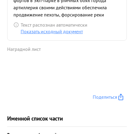
фортов в Зют-парке в уличных боях города
артиллерия своими действиями обеспечила
продвижение пехоты, форсирование реки
Прегель и захват кварталов на северном берегу
Текст распознан автоматически
реки Прегель. В подготовительный период и в
Показать исходный документ
момент самой операции товарищ БОТВИННИК
своим непосредственным руководством
Наградной лист
артиллерией способствовал успешному и
своевременному огневому обеспечению
наступательных действий пехотных
подразделений. в бою гвардии волковник
БОТВИННИК проявил личную храбрость,
мужество, спокойствие и инициативу. ...»
Поделиться
Именной список части