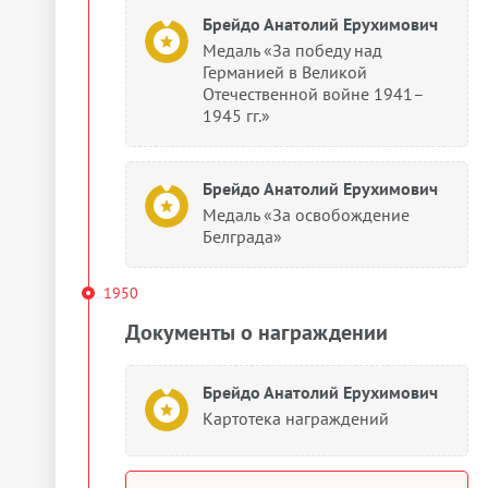
Брейдо Анатолий Ерухимович
Медаль «За победу над
Германией в Великой
Отечественной войне 1941–
1945 гг.»
Брейдо Анатолий Ерухимович
Медаль «За освобождение
Белграда»
1950
Документы о награждении
Брейдо Анатолий Ерухимович
Картотека награждений