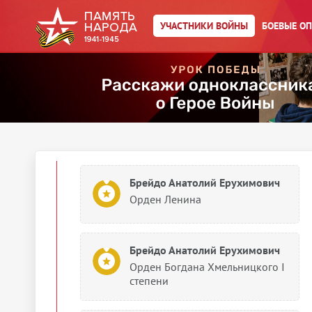
УЧАСТНИКИ ВОЙНЫ
БОЕВЫЕ О
Брейдо Анатолий Ерухимович
Орден Богдана Хмельницкого I
степени
Брейдо Анатолий Ерухимович
Орден Суворова II степени
Брейдо Анатолий Ерухимович
Орден Ленина
Брейдо Анатолий Ерухимович
Орден Богдана Хмельницкого I
степени