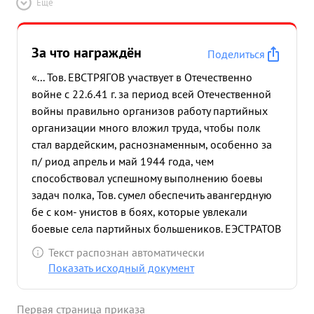
Ещё
За что награждён
Поделиться
«... Тов. ЕВСТРЯГОВ участвует в Отечественно
войне с 22.6.41 г. за период всей Отечественной
войны правильно организов работу партийных
организации много вложил труда, чтобы полк
стал вардейским, раснознаменным, особенно за
п/ риод апрель и май 1944 года, чем
способствовал успешному выполнению боевы
задач полка, Тов. сумел обеспечить авангердную
бе с ком- унистов в боях, которые увлекали
боевые села партийных большеников. ЕЭСТРАТОВ
роль Толь о ве период апрель и май месяцы 1944
Текст распознан автоматически
года полком уничтожено 6 различных батарей
Показать исходный документ
противника и по 1800 солдат и офицеров врага,
особой в этой отличивлись Тов не считаясь с
Первая страница приказа
отпастностью вля коммунисты. Тов. ЕВСТА жизни,