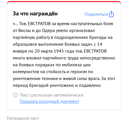
За что награждён
Поделиться
«... Тов. ЕВСТРАТОВ за время наступательных боев
от Вислы и до Одера умело организовал
партийную работу в подразделениях бригады на
образцовое выполнение боевых задач. с 14
января по 20 марта 1945 года тов. ЕВСТРАТОВ
много вложил партийного труда непосредственно
на боевых порядках по мобилиза ции
коммунистов на стойкость и героизм по
уничтожению техники и живой силы врага. За этот
период бригадой уничтожено и подавлено
десятки бата рей противника а также уничтожено
Текст распознан автоматически
сотни емецких солдат и офицеров в боях за
Показать исходный документ
города НАЙДЕМОЛЬ, АРНСТАЛЬД ШТАРГАРД
АЛЬТДАММ кото рые приходилось штурмовать
Наградной лист
прямой наводкой. тов. ЕВСТРАТОВ лично
находился в подразделениях и наместе учил и