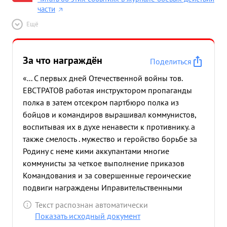
части
Ещё
За что награждён
Поделиться
«... С первых дней Отечественной войны тов.
ЕВСТРАТОВ работая инструктором пропаганды
полка в затем отсекром партбюро полка из
бойцов и командиров вырашивал коммунистов,
воспитывая их в духе ненавести к противнику. а
также смелость . мужество и геройство борьбе за
Родину с неме кими аккупантами многие
коммунисты за четкое выполнение приказов
Командования и за совершенные героические
подвиги награждены Иправительственными
наградами медалями и орденами Сам т. ЕВСТР
Текст распознан автоматически
АТОВ не тольков воспитывал людей. но
Показать исходный документ
неоднократно и сам проявлял мужество и отвагу.