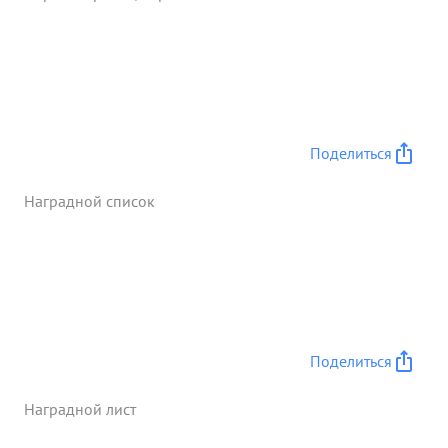
во время боев на боевых порядках организовал
прием в риты ВКП/б/ лучших отличившихся
родовых, сержантов и офицеро принян за
апрель-мей месяцы 1944 года 60 человек.
Пертийно организация полка на сеговня
составляет 485 человек. ...»
Поделиться
Наградной список
Поделиться
Наградной лист