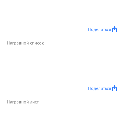
наступательных боях за очищение Северного
Кавказа от немецких захватчиков тов. ЕВСТРАТОВ
обеспечил авангардную роль коммунистов в бою
и высокое политико-моральное состояние
Поделиться
личного состава полка. Тов. ЕВСТРАТОВ много
вложил партийного труда по мобилизации
Наградной список
бойцов, командиров и политработников для того,
чтобы Гвардейский полк стал Краснознамен ым.
...»
Поделиться
Наградной лист