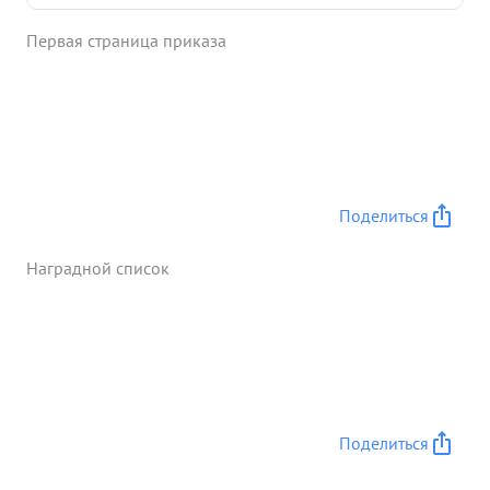
при 1 -18 июля 42 г. в р-не МИЛЛЕРОВО
Первая страница приказа
автоколонна полка неожидано 6 ла отрезана
вражескими танками. задача стояла вырваться из
вражеского окружения спасти тех ску и людей.
Тов.ЕВСТРАтов. организовал встречный неравный
бой и огнем противотанковых ружей и
автоматчиков было подбито два танка и колонна
бес потрерь вырвалась из окружения. Тов. ЕВСТР
Поделиться
АТОВ достоен награждения Правительственной
наградой орденом КРАСНОЙ ВЕЗДЫ" ...»
Наградной список
Поделиться