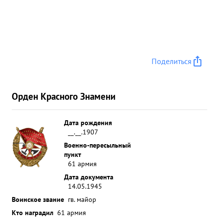
помогал парторгам дивизионов и батарей в
практике организации партийной работы в бою,
одновременно раз яснял личному составу
решения партии и прави тельства,а также
важнейшие документы армии и фронта. Как
Поделиться
секретарь партийной комиссии бригады тов.
ЕВСТРАТОВ в ходе боев организовал прием в
партию лучших офицеров. сержантов и рядовых
Орден Красного Знамени
приняв за этот период 25 человек. ...»
Дата рождения
__.__.1907
Военно-пересыльный
пункт
61 армия
Дата документа
14.05.1945
Воинское звание
гв. майор
Кто наградил
61 армия