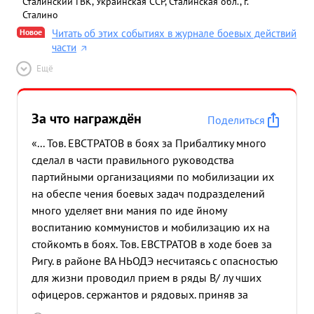
Сталинский ГВК, Украинская ССР, Сталинская обл., г.
Сталино
Новое
Читать об этих событиях в журнале боевых действий
части
Ещё
За что награждён
Поделиться
«... Тов. ЕВСТРАТОВ в боях за Прибалтику много
сделал в части правильного руководства
партийными организациями по мобилизации их
на обеспе чения боевых задач подразделений
много уделяет вни мания по иде йному
воспитанию коммунистов и мобилизацию их на
стойкомть в боях. Тов. ЕВСТРАТОВ в ходе боев за
Ригу. в районе ВА НЬОДЭ несчитаясь с опасностью
для жизни проводил прием в ряды В/ лу чших
офицеров. сержантов и рядовых. приняв за
последние 5 месяцев в члены и кандидаты ВКП/