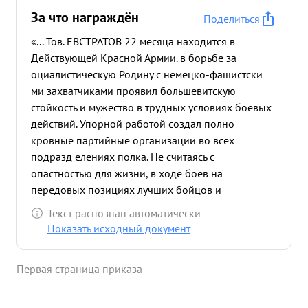
За что награждён
Поделиться
«... Тов. ЕВСТРАТОВ 22 месяца находится в
Действующей Красной Армии. в борьбе за
оциалистическую Родину с немецко-фашистски
ми захватчиками проявил большевитскую
стойкость и мужество в трудных условиях боевых
действий. Упорной работой создал полно
кровные партийные организации во всех
подразд елениях полка. Не считаясь с
опастностью для жизни, в ходе боев на
передовых позициях лучших бойцов и
командиров принимал в ряды больше итской
Текст распознан автоматически
партии. Только за последние в месяца принято в
Показать исходный документ
члены и кандидаты ) 150 чел.. Во время боев
умело организовал партийный коллектив в
Первая страница приказа
количестве 350 членов и кандидатов ВКП(О) и
комсомоль скую организацию в 320 чел. на
отличное выполнение боевых задач полка. в