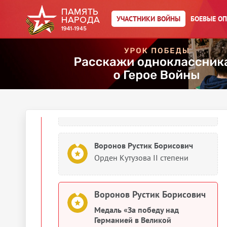
Воронов Рустик Борисович
УЧАСТНИКИ ВОЙНЫ
БОЕВЫЕ О
Орден Красного Знамени
1945
Документы о награждении
Воронов Рустик Борисович
Орден Кутузова II степени
Воронов Рустик Борисович
Орден Кутузова II степени
Воронов Рустик Борисович
Медаль «За победу над
Германией в Великой