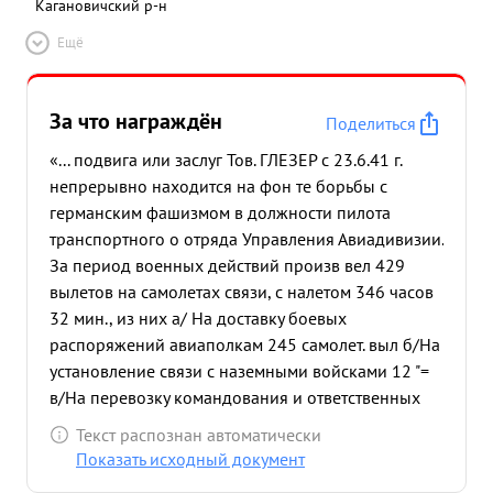
Кагановичский р-н
Ещё
За что награждён
Поделиться
«... подвига или заслуг Тов. ГЛЕЗЕР с 23.6.41 г.
непрерывно находится на фон те борьбы с
германским фашизмом в должности пилота
транспортного о отряда Управления Авиадивизии.
За период военных действий произв вел 429
вылетов на самолетах связи, с налетом 346 часов
32 мин., из них а/ На доставку боевых
распоряжений авиаполкам 245 самолет. выл б/На
установление связи с наземными войсками 12 "=
в/На перевозку командования и ответственных
140 1 командиров штаба при 32 г/На эвакуацию
Текст распознан автоматически
раненых летного состава Вся летная работа тов.
Показать исходный документ
Глезера производилась в зонах постоянного