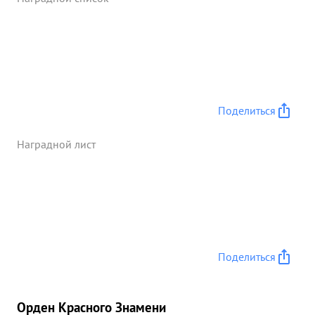
сопровождавшийся взрывом под верждают-
капитан Марусевич лейтенант Бондарь В ночь на 7
.4.44г. на самолете И-153 уничи ожил
действующий прожектор противника в р-не
Катердез, обеспечив более благоприятн ные
условия для действия экипажей самолетов У-2.В
ночь на 1.4.44г. произвел 3 вылета на боевую
Поделиться
разведку дорог.Керчь- Султановка на самолете
И-153 и доставил данные о передвижении войск,
Наградной лист
противника .На самолете И-153 задание
выполняет смело снижаясь до 300 м. для обстрела
пулеметным огнем зенитных точек противника. В
плену и окружении не был находится в строю.
заданий командова ния и ...»
Поделиться
Орден Красного Знамени