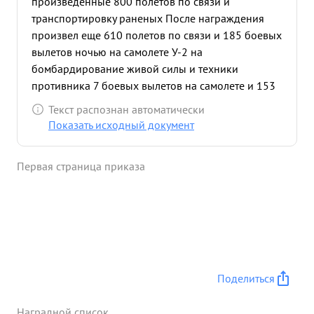
произведенные 800 полетов по связи и
транспортировку раненых После награждения
произвел еще 610 полетов по связи и 185 боевых
вылетов ночью на самолете У-2 на
бомбардирование живой силы и техники
противника 7 боевых вылетов на самолете и 153
сбросив в места скоплен ия войск и техники
Текст распознан автоматически
противника 537 авиабомб В результате
Показать исходный документ
эффективных бомбардировочных ударов создал
13 очагов пожара уничтожил 8 автомашин вызвал
Первая страница приказа
6 взрывов большой силы сопровожда вшихся
крупными пожарами. ,В ночь на 28.7 7 43г.
несмотря на сильный огонь ПВО то атаки
истребителя противника старший лейтенант
ГЛЕЗЕР успешно выполнил боевое задание и на
врежденном самолете произвел посадку на свои
аэродром сохранив жизнь экипаж а в ночь на
Поделиться
9.8.43г. двумя бомбами ФАБ-50 вызвал большой
очаг пожара в пункте Баканская
Наградной список