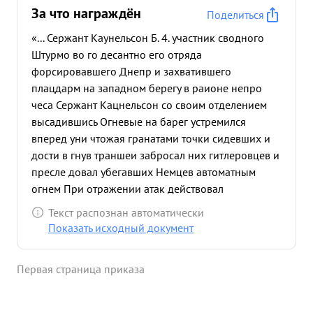
За что награждён
Поделиться
«... Сержант Каунельсон Б. 4. участник сводного
Штурмо во го десантно его отряда
форсировавшего Днепр и захватившего
плацдарм на западном берегу в раионе непро
чеса Сержант Кацнельсон со своим отделением
высадившись Огневые на барег устремился
вперед уни чтожая гранатами точки сидевших и
дости в гнув траншеи забросал них гитлеровцев и
пресле довал убегавших Немцев автоматным
огнем При отражении атак действовал
хлоднокровно умело управляя своим отделением
Текст распознан автоматически
уничтожил пулемет противника все атаки
Показать исходный документ
противника отбивал в большими для него
потерями Получив ранение сержант Каунельсон
Первая страница приказа
Не оставил поле боя о продолжал бить что
Леровцев и управлять боем. Впрошед ения боян
На правом берегу Днепра в излучине южнее