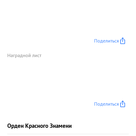
руководство полком в боях на фронтах
Отечественной войны т. КАЛАНКИЙ достоин
правительственной награды "ордена" КРАСНОЕ
ЗНАМЯ Командующий артиллерией 45
гвардейской стрелковой ...»
Поделиться
Наградной лист
Поделиться
Орден Красного Знамени