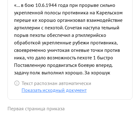
«... в бою 10.6.1944 года при прорыве сильно
укрепленной полосы противника на Карельском
переше ке хорошо организовал взаимодействие
артиллерии с пехотой. Сочетая наступа тельный
порыв пехоты обеспечил а ртиллерийско
обработкой укрепленные рубежи противника,
своевременно уничтокая огневые точки против
ника, что дало возможность пехоте 1 быстро
Поставленную продвигаться боевую вперед.
задачу полк выполнил хорошо. За хорошук
организацию боях настойчивость и ре тельность в
Текст распознан автоматически
бою. достоин Прави телю общественности ...»
Показать исходный документ
Первая страница приказа