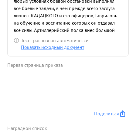
любых условиях боевой обстановки выполнял
все боевые задачи, в чем прежде всего заслуга
лично т КАДАЦКОГО и его офицеров, Гавриловъ
на обучение и воспитание которых он отдавал
все силы. Артиллерийский полка внес большой
вклад в общее дело по разгрому немецко-
Текст распознан автоматически
фашистских захватчиков. вост. В Либава
Показать исходный документ
последних боях по прорыву долговременной
обороны пр-ка сев. тов. КАДАЦКИЙ командуя
Первая страница приказа
полковой артиллерийской группой проявил себя
мужественным, отважным и решительным
офицером. Находясь все время в боевых
порядках пехоты, под сильным артминогнем
сопровождал пехоту огнем и колесами. В ходе
боях КАЛАЦКИЙ меняя своевременно боевые
порядки на коротких дистанциях, в необходимых
Поделиться
случаях выбрасывая батареи на прямую наводку
Личный состав полка сражался храбро и
Наградной список
мужественно. За умелое и мужественное