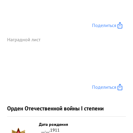
мин. батареи, 4 орудия, 5 ст. пулемета и более 3-х
сот солдат и офицеров пр-ка За отличное
выполнение задачи Командование Дивизий об
явила тов. КАДАЦКОВУ благодарность Тов.
Поделиться
КАДАЦКИЙ достоин правительственной награды
орд. "Отечественной войны 1-ой степени".
Наградной лист
Подписи: ...»
Поделиться
Орден Отечественной войны I степени
Дата рождения
__.__.1911