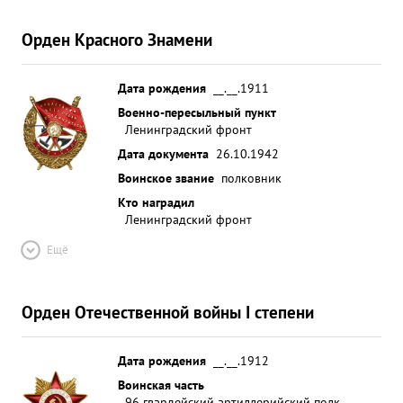
солдат и офицеров пр-ка подавлено 6
минометных батарей, в мин. батареи реактивного
Орден Красного Знамени
действия, две арт. батареи, подбиты два танка,
рассеяны 43 скопления пехоты пр-ка Тов.
КАДАЦКИЙ своим личным примером бесстрашия
Дата рождения
__.__.1911
и мужества воодушевляет личный состав полка на
Военно-пересыльный пункт
Ленинградский фронт
отличное выполнение боевых задач стоящих
перед частью. Тов. КАДАЦКИЙ достоин высокой
Дата документа
26.10.1942
правительств енной награды - ордена КРАСНОГО
Воинское звание
полковник
ЗНАМЕНИ" ...»
Кто наградил
Ленинградский фронт
Ещё
Орден Отечественной войны I степени
Дата рождения
__.__.1912
Воинская часть
96 гвардейский артиллерийский полк