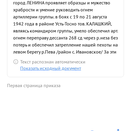
город ЛЕНИНА проявляет образцы и мужество
храбрости и умение руководить огнем
артиллерии группы. в боях с 19 по 21 августа
1942 года в районе Усть-Тосно тов. КАЛАШКИЙ,
являясь командиром группы, умело обеспечил арт.
огнем переправу дессанта 268 сд через р.неза без
потерь и обеспечил затрепление нашей пехоты на
левом берегу р.Пева /район с. Ивановское/ За эти
дни боев он лично руководя огнем группы,
Текст распознан автоматически
отразил 28 контратак противника, из них 4
Показать исходный документ
танковых. Лично корректируя огонь отдельного
тяжелого орудия подбил два немецких танка. за
Первая страница приказа
этот период времени было истреблено свыше 500
немцев. в боях за дер. Анненское с 9 по 11
сентября 1942 года являясь командиром группы
ПП-169 уничтожил свыше 300 немцев и отбил
две танковых атаки. 11 сентября 1942 года
обеспечил переправ на левый берег р.Нева 169
СП. Исключительное мужество и умение тов.