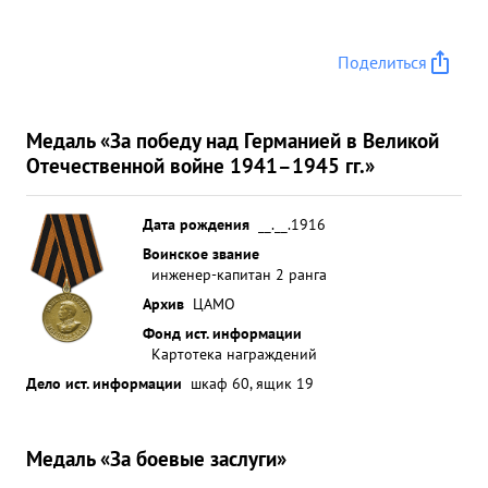
заменой большого числа водогребных трубок
был отремонтирован своим личным составом.
Поделиться
Несмотря на большой объем работ и недостаток
л/состава, т. НАЙМАН хорошо организовав свой л/
состав, провел ремонт механизмов в течение двух
Медаль «За победу над Германией в Великой
месяцев с хорошим результатом, что полностью
Отечественной войне 1941–1945 гг.»
обеспечило переход Лидера своим ходом из
Кронштадта в Ленинград осенью 1942 года.
Дата рождения
__.__.1916
Зимой 1942/43 гг. тов. НАЙМАН непосредственно
Воинское звание
сам руководи работой заводских бригад и
инженер-капитан 2 ранга
систематически перевыполнял намеченные
Архив
ЦАМО
планы. ...»
Фонд ист. информации
Картотека награждений
Дело ист. информации
шкаф 60, ящик 19
Медаль «За боевые заслуги»