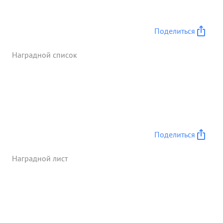
мужест венным обеспечил хорошую работу всей
БЧ-5. Механизмы работали во время перехода
безокисании и без единой поломки. В результате
Поделиться
чего 62-3 с честью выполнило провительственное
задание ...»
Наградной список
Поделиться
Наградной лист