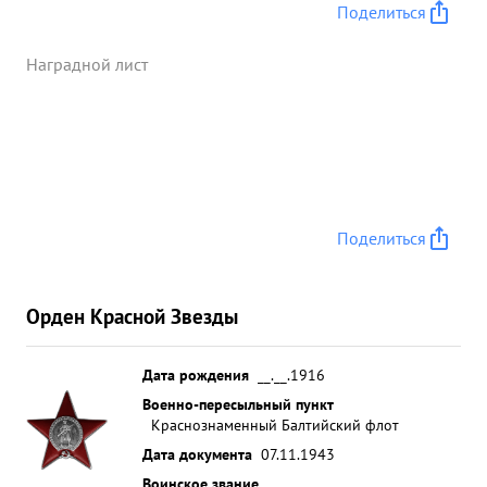
заводских бригад и систематически
Поделиться
перевыполнял намеченные планы. Неустанная
энергичная работа т. НАЙМАНА обеспечила
Наградной лист
выполнение ремонта в срок. ...»
Поделиться
Орден Красной Звезды
Дата рождения
__.__.1916
Военно-пересыльный пункт
Краснознаменный Балтийский флот
Дата документа
07.11.1943
Воинское звание