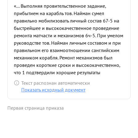
«... Выполняя провительственное задание,
прибытием на карабль тов. Найман сумел
правильно мобилизовать личный состав 67-5 на
быстрейшее и высококачественное проведение
ремонта матчасти и механизмов 6ч-5. При умелом
руководстве тов. Найман личным составом и при
правильном его взаимоотношении санглийским
механиком корабля. Ремонт механизмов был
проведен короткие сроки и высококачественно,
что 1 подтвердили хорошие результаты
испытания коробля. Одновременно тов. Найман в
Текст распознан автоматически
короткив сроки подготовили Л/С. к
Показать исходный документ
самостоятельному несению вахты любых условиях
нахождения корабля в море. Тов. Найман своей
Первая страница приказа
напористой работай добился значительной
экономи горючего и кресной воды на переходе в
Советски Союз. Во время перехода на Родину тов.
Найман показал себя энергичным решительным,