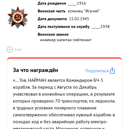
Дата рождения
__.__.1916
Воинская часть
эсминец "Жгучий"
Дата документа
22.02.1945
Дата поступления на службу
__.__.1938
Воинское звание
инженер-капитан-лейтенант
Ещё
За что награждён
Поделиться
«... Тов. НАЙМАН является Командиром БЧ-5
корабля. За период с Августа по Декабрь
учавствовал в конвойных операциях, в результате
которых проведено 70 транспортов, по ледокола.
в трудных условиях полярного плавания
самоотверженно обеспечивал нужный кораблю в
походах ход и без аварийную работу электро-
механической части. Машинное, котельное и