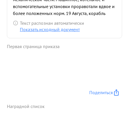
вспомогательные установки проравотали вдвое и
более положенных норм. 19 Августа, корабль
попал в шторм и в корпусе появились трещины.
Текст распознан автоматически
Отлично руководя аварийными партиями он
Показать исходный документ
ликвидировал серьезную угрозу кораблю в
последующих походах самоотверженно
Первая страница приказа
обеспечивал нужную живучесть кораблю. ...»
Поделиться
Наградной список