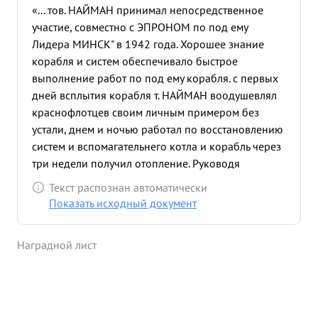
«... тов. НАЙМАН принимал непосредственное
участие, совместно с ЭПРОНОМ по под ему
Лидера МИНСК" в 1942 года. Хорошее знание
корабля и систем обеспечивало быстрое
выполнение работ по под ему корабля. с первых
дней всплытия корабля т. НАЙМАН воодушевлял
краснофлотцев своим личным примером без
устали, днем и ночью работал по восстановлению
систем и вспомагательнего котла и корабль через
три недели получил отопление. Руководя
работами, он добился того, что через месяц после
Текст распознан автоматически
подъема была восстановлена бытовая система
Показать исходный документ
пресноив воды, что дало возможность переселить
л/с на корабль и тем самым увеличить рабочее
Наградной лист
время. Недостаток квалифицированной рабочей
силы и загруженность заводов вынуждало ремонт
главнего котла 5-3 отнести на зиму 1943 года. Тов.
НАЙМАН решительно взялся сам за эту большую и
отвественную работу и главный котел Н-3 с