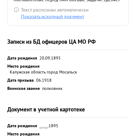
большое внимание изучению офицерского
Текст распознан автоматически
состава. в военном отношении подготовлен
Показать исходный документ
хорошо. Выдержанный, смелый и энергичный
офицер. в боевой обстановке не теряется,
решения принимает быстро и правильно. Умело
Записи из БД офицеров ЦА МО РФ
передает свои знания подчиненным. в боях по
форсированию р. Нарев и расширению
плацдарма с поставленными задачами справился.
Дата рождения
20.09.1895
Пользуется авторитетом. Должности заместителя
Место рождения
Калужская область город Мосальск
командира корпуса соответствует. За выслугу в
Красной Армии 25 лет и 8 месяцев представляю
Дата призыва
06.1918
товарища СКАЧКОВА к Правительственной
Воинское звание
полковник
награде - орденом ЛЕНИНА. ...»
Документ в учетной картотеке
Дата рождения
__.__.1895
Место рождения