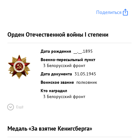
дивизий и полков, что в полной мере
обеспечивало неприклонное выполнение воли
Поделиться
командира Корпуса и содействовала успеху
соединения Корпуса. ...»
Орден Отечественной войны I степени
Дата рождения
__.__.1895
Военно-пересыльный пункт
3 Белорусский фронт
Дата документа
31.05.1945
Воинское звание
полковник
Кто наградил
3 Белорусский фронт
Ещё
Медаль «За взятие Кенигсберга»