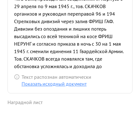
29 апреля по 9 мая 1945 г., тов. СКАЧКОВ
организов и руководил переправой 96 и 194
Стрелковых дивизий через залив ФРИШ ГАФ.
Дивизии без опоздания и лишних потерь
высадились со всей техникой на косе ФРИШ
НЕРУНГ и согласно приказа в ночь с 30 на 1 мая
1945 г. сменили единения 11 Гвардейской Армии.
Тов. СКАЧКОВ всегда появлялся там, где
обстановка усложнялась и доходила до
критического положения и своим личным
Текст распознан автоматически
присутствием отвагой и мужеством помогал
Показать исходный документ
командирам частей в принятии правильных
решений боевых задач. Не взирая на сильный
Наградной лист
артиллерий ско-минометный огонь, а также
ураганный огонь из автоматов и пулеметов
противника, тов. СКАЧКОВ, проявляя
исключительное мужество и находчивость умело
передавал волю командира Корпуса командирам