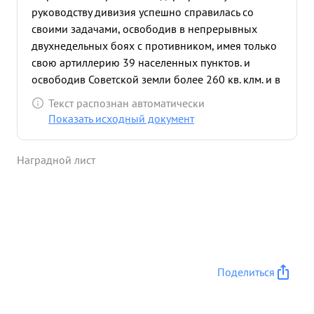
руководству дивизия успешно справилась со
своими задачами, освободив в непрерывных
двухнедельных боях с противником, имея только
свою артиллерию 39 населенных пунктов. и
освободив Советской земли более 260 кв. клм. и в
частности заняв в боем хорошо укрепленный
Текст распознан автоматически
противником узел-Хорошевский, Березовка
Показать исходный документ
Преображенский Сандровка. Дивизия за время
боев имела перед собой последовательно части
Наградной лист
383, 86 и 292 пд противника, нанеся этим
дивизиям крупные потери. Только убитых немцев
число за время боев насчитывается до 1500
солдат и офицеров. Дивизией захвачено пленных
23 и трофеи: пушек-4 рации-2, более 60 складов
с боеприпасами, более 1000 бочек из под
бензина и более 6 тн. цветных металлов, ...»
Поделиться