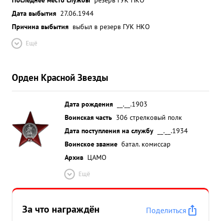
Дата выбытия
27.06.1944
Причина выбытия
выбыл в резерв ГУК НКО
Ещё
Орден Красной Звезды
Дата рождения
__.__.1903
Воинская часть
306 стрелковый полк
Дата поступления на службу
__.__.1934
Воинское звание
батал. комиссар
Архив
ЦАМО
Ещё
За что награждён
Поделиться