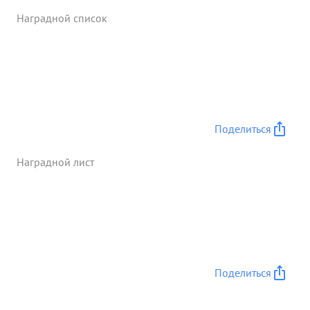
пулеметов - 50 винтовок - 400, автоматов их 290,
Наградной список
автомашин - 24. мотоциклов - 32, лошадеи - 104,
паровозов - 21, ж.д. вагонов - 25, складов с
вооружением и военным имуществом 4, при этом
уничтожено свыше - 300 человек солдат и
офицеров противника. За умелое руководство
полком при штурме г. КЕНИГСБЕРГ, проявленную
стойкость и мужество подполковник ТАРАСЕНКО
Поделиться
...»
Наградной лист
Поделиться