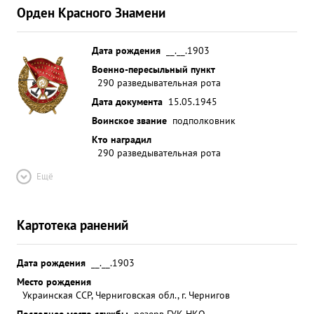
Орден Красного Знамени
Дата рождения
__.__.1903
Военно-пересыльный пункт
290 разведывательная рота
Дата документа
15.05.1945
Воинское звание
подполковник
Кто наградил
290 разведывательная рота
Ещё
Картотека ранений
Дата рождения
__.__.1903
Место рождения
Украинская ССР, Черниговская обл., г. Чернигов
Последнее место службы
резерв ГУК НКО