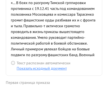
«... В боях по разгрому Тимской грппировки
противника с 19.12.41 часть под командованием
полковника Московцева и комиссара Тарасенко
громит фашистские орды разбивая их и с фронта
и тыла. Правильно-т актически грамотно
проводить в жизнь приказы вышестоящего
командования. Умело руководит партийно-
политической работой в боевой обстановке.
Личный примером увлекал бойцов на боевые
подвиги по разгрому фашистских банд. Военный
комиссар 306 стрелкового полка батальонный
Текст распознан автоматически
комиссар ТАРАСЕНКО Р.М. вполне достоин
Показать исходный документ
представления к высшей правительственной
награде -сордену "КРАСНОГО ЗНАМЕНИ".
Первая страница приказа
КОМАНДИР 87 ст ВОЕННЫЙ комиссов ...»