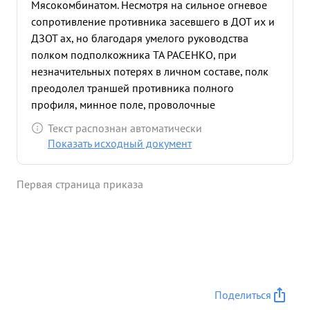
Мясокомбинатом. Несмотря на сильное огневое
сопротивление противника засевшего в ДОТ их и
ДЗОТ ах, но благодаря умелого руководства
полком подполкожника ТА РАСЕНКО, при
незначительных потерях в личном составе, полк
преодолел траншей противника полного
профиля, минное поле, проволочные
заграждения
форсировал противотанковый ров и
Текст распознан автоматически
овладел Мясокомбинатом. Развивая дальнейшее
Показать исходный документ
наступление полка захватил квартала: 80 82.217
218 219. Лебен-Цибельхов, Харинсхоф, южную и
Первая страница приказа
юго-восточную часть Ипподрома и казармы.
Взаимодействуя с 13 и 261 СП, подполковник
ТАРАСЕНКО сумел воздействовать на противника
и совместно с указанными СП вынудить части 367
од противника к капитуляции. Входе боев за г.
КЕНИГСБЕРГ полком пленено 1103 человек
солдат и офицеров противника и захвачены
Поделиться
следующие трофеи: орудии разного калибра 21,