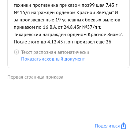
техники противника приказом поз99 шая 7.43 г
№ 15/п награжден орденом Красной Звезды" И
за произведенные 19 успешных боевых вылетов
приказом по 16 В.А. от 24.8.43г №57/п т.
Тихаревский награжден орденом Красное Знамя".
После этого до 4.12.43 г. он произвел еще 26
успешных боевых вылетов по уничтожению
Текст распознан автоматически
переправ, живой силы и техники противника За
Показать исходный документ
26 усп ешных боевых вылетов им лично
уничтожено: 4 полевых орудия, автомашин,
Первая страница приказа
зенитных точек подавлен огонь 4х полевой
артиллерии, произведено 7 очагов пожара
уничтожено 2 лодки батарей живой силой на
переправе Тов. Писаревский 3 пулеметных точки
до 180 солдат офицеров противника. вный
участник боевых операции Красной Армии при
форсировании рек Днепр и Соже, а так же по
Поделиться
содействию нашим наземным частям в овладении