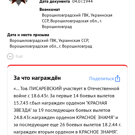
Дата документа
04.07.1944
несмотря на сильное зенитное пехоты
Военкомат
противника в районе пятью заходами т.
Ворошиловградский ГВК, Украинская
Писаревский противодействие цель атакована
ССР, Ворошиловградская обл., г.
была уничтожил 1 авто машину, 2 повозки с
Ворошиловград
боеприпасами и до 10 солдат 12.10. 43 г.
Дата и место призыва
Ворошиловградский ГВК, Украинская ССР,
штурмовал артиллерию противника районе Хальг
Ворошиловградская обл., г. Ворошиловград
и высоту 144. Всем на опорном пункте в 16 ВА
объявил благодарность участникам 15.10.43г.
Ещё
летал на уничтожение артпозиций регу Днепра в
районе Бывалки Группа противника на правом
За что награждён
бедержала под этого полета командующий
Поделиться
несмотря на зенитное противодействие наши
«... Тов. ПИСАРЕВСКИЙ участвует в Отечественной
ударом части проти получили вника возможность
войне с 18.6.43г. За первые 14 боевых вылетов
25 минут форсировать Днепр и заняли няд оп
15.7.43 г.был награжден орденом "КРАСНАЯ
орных пунктов 17 и 20 10. штурмовал артпозиции
ЗВЕЗДА" за 19 последующих боевых вылетов
в районе Лоев Несмотря на на переднем крас
24.8.43г.награжден орденом КРАСНОЕ ЗНАМЯ" и
обороны против шка то что прикрывалась
за последующие еще 26 боевых вылетов 18.2.44 г.
сильным артиллерии противника задание было
награжден вторым орденом в КРАСНОЕ ЗНАМЯ".