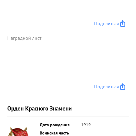
артиллерии Но это не помешало 1. Писаревскому
отлично выполнить боевое задания он в месте со
всей группой делал по 3 атаки и уничтожил 6
Автомашин танк, 2 зенятных точки, 2 Сполевых
Поделиться
орудия, и до 35 солдат 25.7.43г. Лежал на
штурмовку скопления пехоты прот овника в
Наградной лист
деревне Гуняевка Мл-ы были атакованы "ФВ-190"
штурмовики вступили в оборонительный бой, т.
Писаревский смело отбивал атаки от в переди
идущих самолеты, не смотря на То, что группа
вела воздушный бой. т. Писаревский отлино
выполнил боевое задание. В боях с немецкими
Поделиться
Занатчиками т. Лисаревский показал себя смелым
мужественным Летчиком, преданным делу партии
Ленина Сталина и Социалистической родине. ...»
Орден Красного Знамени
Дата рождения
__.__.1919
Воинская часть