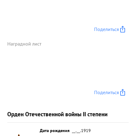
вражеской обороны и продвижению наших
наземных частей За этот день им лично
уничтожено: 5 автомашин и до 25 солдат. 25. 6.44.
звено атаковало ж.д.эшелон на Ст. МОШНА
Поделиться
:разбито до 7 вагонов и подбит паровоз. в боях с
немецкими захватчиками показал
Наградной лист
непокалебимую преданность делу партии
ЛЕНИНА-СТАЛИНА и со- ЦИАЛИСВИЧЕСКОЙ
РОДИНЕ. ...»
Поделиться
Орден Отечественной войны II степени
Дата рождения
__.__.1919