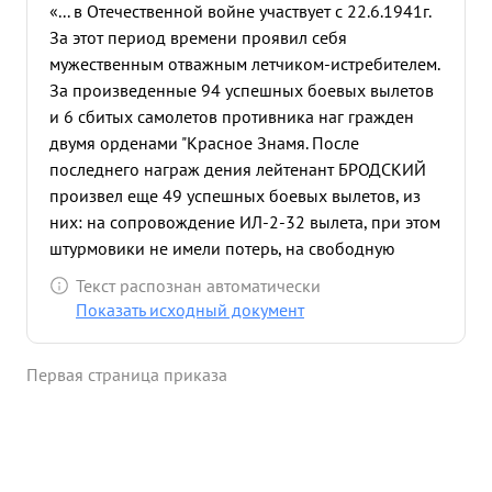
«... в Отечественной войне участвует с 22.6.1941г.
За этот период времени проявил себя
мужественным отважным летчиком-истребителем.
За произведенные 94 успешных боевых вылетов
и 6 сбитых самолетов противника наг гражден
двумя орденами "Красное Знамя. После
последнего награж дения лейтенант БРОДСКИЙ
произвел еще 49 успешных боевых вылетов, из
них: на сопровождение ИЛ-2-32 вылета, при этом
штурмовики не имели потерь, на свободную
охотувылетов, на прикрытие наземных войск-4
Текст распознан автоматически
вылета, на штурмовку войск противника - 7
Показать исходный документ
вылетов. Провел 12 воздушных боев, в которых
лично сбил 5 самолетов п Воздушные бои
Первая страница приказа
проводит грамотно, вступает в бой с
превосходящими силами противника, откуда
выходит победителем. Так напр: 18.4.45г. вылетая
в составе 8 ЯК-3 на сопровождение ИЛ-2 в район
КЛОСТЕРДОРФ. При подходе к цели встретили до