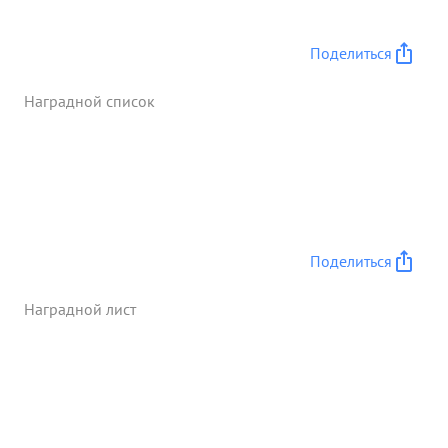
30 ФВ-190, с которыми завязали воздушный бой,
в результате которого лейтенант БРОДСКИЙ сбил
Поделиться
2 ФВ-190, несмотря на то, что по численности
противник имел преимущество.
Наградной список
Дисциплинированный, звеном руководит
хорошо. в результате чего в звене нет случаев
нарушения воинской дисциплины. За
произведенные 49 успешных боевых вылетов, за
лично ...»
Поделиться
Наградной лист