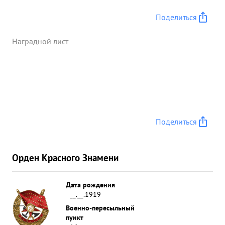
атаковать наших бомбардировщиков. Несмотря
на количественное превосходство противника
Поделиться
дерзскими атаками лейтенант БРОДСКИЙ
обеспечил беспрепятственное выполнение
Наградной лист
задачи бомбардировщиками, которые без потерь
вернулись на свои аэродромы, За мужество и
отвагу, проявленную в воздушных боях с
противником в период Великой Отечественной
войны лейтенант БРОДСКИЙ н А достоен
представления ...»
Поделиться
Орден Красного Знамени
Дата рождения
__.__.1919
Военно-пересыльный
пункт