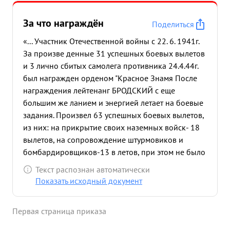
За что награждён
Поделиться
«... Участник Отечественной войны с 22. 6. 1941г.
За произве денные 31 успешных боевых вылетов
и 3 лично сбитых самолега противника 24.4.44г.
был награжден орденом "Красное Знамя После
награждения лейтенанг БРОДСКИЙ с еще
большим же ланием и энергией летает на боевые
задания. Произвел 63 успешных боевых вылетов,
из них: на прикрытие своих наземных войск- 18
вылетов, на сопровождение штурмовиков и
бомбардировщиков-13 в летов, при этом не было
потерь, как штурмовиков, так и бомбарди
Текст распознан автоматически
ровщиков
на свободную охоту со штурмовкой-25
Показать исходный документ
в вылетов, на разве ку войск противника-7
вылетов. Провел 4 воздушных боя, в которы
Первая страница приказа
лично сбил 3 самолета противника. воздушный
бой вступает смело, проводит их тактическ