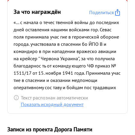
За что награждён
Поделиться
«... с начала о течес твенной войны до последних
дней оставления нашими войсками гор. Севас
поля принимала учас гие в героической обороне
города. участвовала в спасении бо ЙПО В и
командиро в при нападении вражеско авиации
на крейсер " Червона Украина", за что получила
благодарнос ть от команду ющего ЧФ приказ №
1511/17 от 15. ноября 1941 года. Принимала учас
тие в спасении и оказании медпомощи
оперативному сос таву и бойцам пос традавших
от налета вражеской авиации в период обороны
Текст распознан автоматически
гор. Севастополя. С мая месяца 1943 года
Показать исходный документ
участвовала по обеспечению десантных
операций проводившихсяв районе Анапы и
Керчи, выполняя работ ту по шифро-связи. ...»
Записи из проекта Дорога Памяти