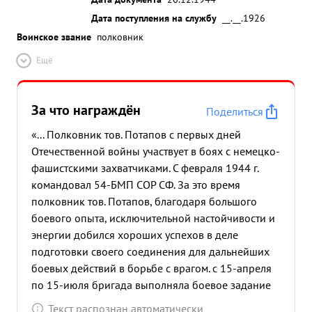
Дата поступления на службу
__.__.1926
Воинское звание
полковник
Ещё
За что награждён
Поделиться
«... Полковник тов. Потапов с первых дней
Отечественной войны участвует в боях с немецко-
фашистскими захватчиками. С февраля 1944 г.
командовал 54-БМП СОР СФ. За это время
полковник тов. Потапов, благодаря большого
боевого опыта, исключительной настойчивости и
энергии добился хороших успехов в деле
подготовки своего соединения для дальнейших
боевых действий в борьбе с врагом. с 15-апреля
по 15-июля бригада выполняла боевое задание
от по несению службы в БО и на переднем крае,
Текст распознан автоматически