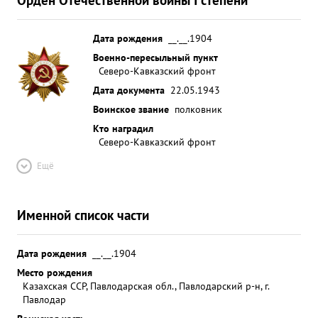
организацию десантной операции, за пр оявле
ное мужество и отвагу достоин правительственно
Дата рождения
__.__.1904
награды орден "СУВОРОВА СТЕПЕНИ. ...»
Военно-пересыльный пункт
Северо-Кавказский фронт
Дата документа
22.05.1943
Воинское звание
полковник
Кто наградил
Северо-Кавказский фронт
Ещё
Именной список части
Дата рождения
__.__.1904
Место рождения
Казахская ССР, Павлодарская обл., Павлодарский р-н, г.
Павлодар