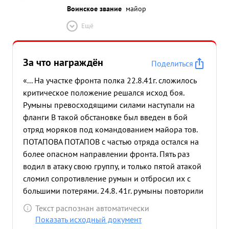
Воинское звание
майор
Ещё
За что награждён
Поделиться
«... На участке фронта полка 22.8.41г. сложилось
критическое положение решался исход боя.
Румыны превосходящими силами наступали на
фланги В такой обстановке был введен в бой
отряд моряков под командованием майора тов.
ПОТАПОВА ПОТАПОВ с частью отряда остался на
более опасном направлении фронта. Пять раз
водил в атаку свою группу, и только пятой атакой
сломил сопротивление румын и отбросил их с
большими потерями. 24.8. 41г. румыны повторили
нступление а отважный майор ПОТАПОВ
Текст распознан автоматически
повторил атаки. В двух атаках уничтожил до роты
Показать исходный документ
румын и захватил два пулемета Будучи