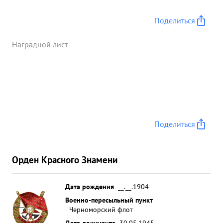
Бригада сыграла большую роль в обороне как
своего участка так и соседних. Последние бои
Поделиться
вела на Малаховом кургане, Историческом
булваре и в районе 35-й батареи, где отбивались
Наградной лист
контротаки противника. При обеспечении
посадки личного состава на корабли тов. Потапов
получил тяжелое ранение. ...»
Поделиться
Орден Красного Знамени
Дата рождения
__.__.1904
Военно-пересыльный пункт
Черноморский флот
Дата документа
30.05.1945