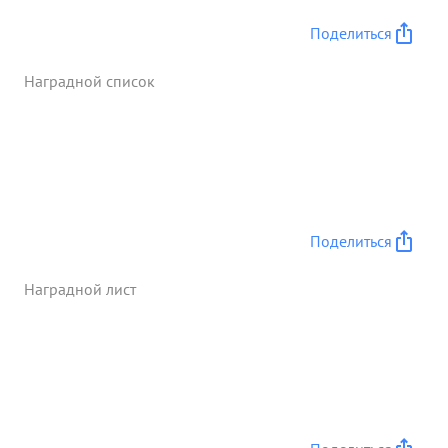
период на ступательных боев с 16 декабря по 1
Поделиться
января 1943 года уничтожено: генералов 1
офицеров 162. солдат 7397 лошадей 301. винто
Наградной список
вок 2510. пулеметов 320 орудий 7, минометов 25
танков 3. втомашин 36 мотоциклов 22. Взято в
плен: офицеров 254, солдат 10 443 Взято трофей:
лошадей 380 винтовок 4268 пулеметов 126.
орудий 59, минометов 24, танков 11. автомашин
299, мотоциклов 18. ...»
Поделиться
Наградной лист