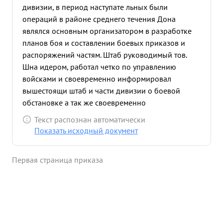
дивизии, в период наступате льных были
операций в районе среднего течения Дона
являлся основным организатором в разработке
планов боя и составлении боевых приказов и
распоряжений частям. Штаб руководимый тов.
Шна идером, работал четко по управлению
войсками и своевременно информировал
вышестоящи штаб и части дивизии о боевой
обстановке а так же своевременно
организовывал боевое обеспечение войсками.
Текст распознан автоматически
Принимал меры по обеспечению взаимодействия
Показать исходный документ
частей дивизии ,обеспечивал бесперебо иную
связь с частями в бою ,а также руководил работой
Первая страница приказа
штабов полков путем личного выезда в части. при
на ступательном бое в с. Арбузовка т Шнайдер
лично руководил боем частей дивизии по
разгрому вражеской группировки
немецкоитальянских захватчиков. в результате
четкой и слаженной работы штаба, дивизией за