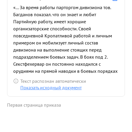
«... За время работы парторгом дивизиона тов.
Багданов показал. что он знает и любит
Партийную работу, имеет хорошие
организаторские способности. Своей
повседневной Кропатливой работой и личным
примером он мобилизует личный состав
дивизиона на выполнение стоящих перед
подразделением боевых задач. В боях под 2.
Секстфехервар он постоянно находился с
орудиями на прямой наводки в боевых порядках
пехоты. Д Ночь на 20 марта 1945 г. Наша пехота в
Текст распознан автоматически
сопровождении батареи Заняла выс 136. Зная,
Показать исходный документ
что противник попытается любой ценой вернуть
Эту господствующию высоту, что батареи придется
Первая страница приказа
вести тяжелый бой, тов. Багданов пришел на
батарею, От тутже созвал комунистов и
комсомольцев, расказал им обстоновку
предупредив что надо быть готовым Утром