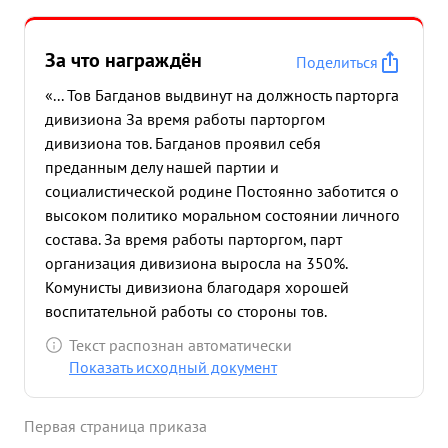
За что награждён
Поделиться
«... Тов Багданов выдвинут на должность парторга
дивизиона За время работы парторгом
дивизиона тов. Багданов проявил себя
преданным делу нашей партии и
социалистической родине Постоянно заботится о
высоком политико моральном состоянии личного
состава. За время работы парторгом, парт
организация дивизиона выросла на 350%.
Комунисты дивизиона благодаря хорошей
воспитательной работы со стороны тов.
Багданова занимают ведущее место в бою. Так
Текст распознан автоматически
например среди комунистов 80% награжденных
Показать исходный документ
и отличившихся в боях против немецко
фашистких захватчиков В последних боях тов.
Первая страница приказа
Багдатов постоянно находился в боевых