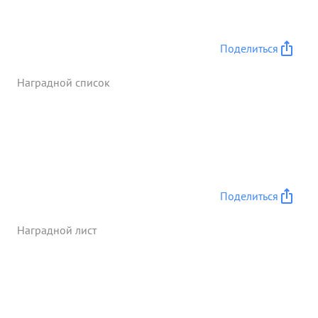
отразить Контратаки танков врага. Как и
ожидалось Утром враг предпринял Контратаку.
ротой пехоты поддержке 10 бронеединиц Тов.
Поделиться
Багданов все время находясь с расчетами и
помогал им в ведении огня, бодушевлял Людей
Наградной список
на борьбу. Врезультате расчеты гв серж.
Толоконникова и ев лн серж. Стефанишина
сожели по одному тяжелому танку, Тигр"
Контратака была атбита За в дня
парторганизация приняла в свои ряды Трех
Лучших сынов. ...»
Поделиться
Наградной лист