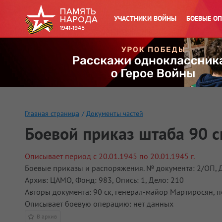
УЧАСТНИКИ ВОЙНЫ
БОЕВЫЕ О
Главная страница
/
Документы частей
Боевой приказ штаба 90 с
Описывает период с 20.01.1945 по 20.01.1945 г.
Боевые приказы и распоряжения. № документа: 2/ОП, Да
Архив: ЦАМО, Фонд: 983, Опись: 1, Дело: 210
Авторы документа: 90 ск, генерал-майор Мартиросян,
Описывает боевую операцию: нет данных
В архив