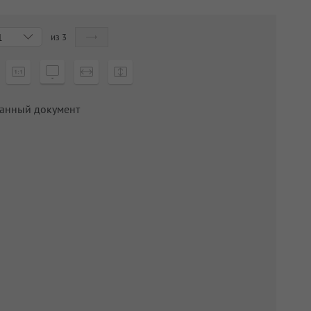
из
3
1