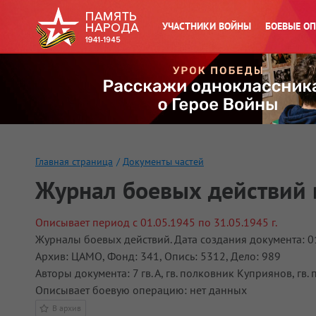
УЧАСТНИКИ ВОЙНЫ
БОЕВЫЕ О
Главная страница
/
Документы частей
Журнал боевых действий 
Описывает период с 01.05.1945 по 31.05.1945 г.
Журналы боевых действий. Дата создания документа: 0
Архив: ЦАМО, Фонд: 341, Опись: 5312, Дело: 989
Авторы документа: 7 гв. А, гв. полковник Куприянов, г
Описывает боевую операцию: нет данных
В архив