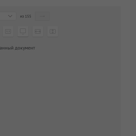
из
155