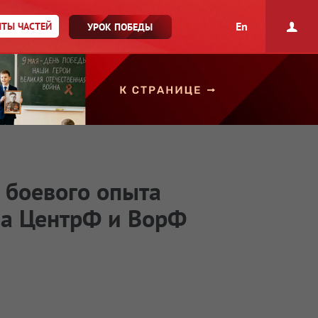
En
ТЫ ЧАСТЕЙ
УРОК ПОБЕДЫ
з боевого опыта
на ЦентрФ и ВорФ