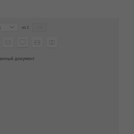
из
2
1