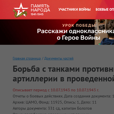
УЧАСТНИКИ ВОЙНЫ
БОЕВЫЕ О
Главная страница
/
Документы частей
Борьба с танками противни
артиллерии в проведенно
Описывает период с 10.07.1943 по 10.07.1943 г.
Отчеты о боевых действиях. Дата создания документа: 10
Архив: ЦАМО, Фонд: 11925, Опись: 1, Дело: 11
Авторы документа: 331 сд, капитан Болотов