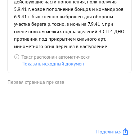
действующие части пополнения, полк получив
5.9.41 г. новое пополнение бойцов и командиров
6.9.41 г. был спешно выброшен для обороны
участка берега р. тосно. в ночь на 7.9.41 г. при
смене полком мелких подразделений 3 СП 4 ДНО
противник под прикрытием сильного арт.
минометного огня перешел в наступление
потеснив части ДНО. Автоматчики противника
Текст распознан автоматически
глубоко вклинились в тыл. Тов. КРАСНОВИДОВ
Показать исходный документ
лично руководя двумя ротами, очистил тыл от
автоматчиков и организовал оборону по берегу
Первая страница приказа
р.тосно. С 7.9.41 г.по 11.9.41 г. полк неоднократно
отбивал атаки противника и срывал переправы
через р. тосно нанося противнику значительный
урон. 12.9.41 г. когда полка был переброшен в
район финской Койерово, немцы пошли в
наступление на д. ГОРЕЛОВО, полковник
КРАСНОВИДОВ организовал оборону и держал ее
Поделиться
до смены полка 3 стрелковым полком. Из