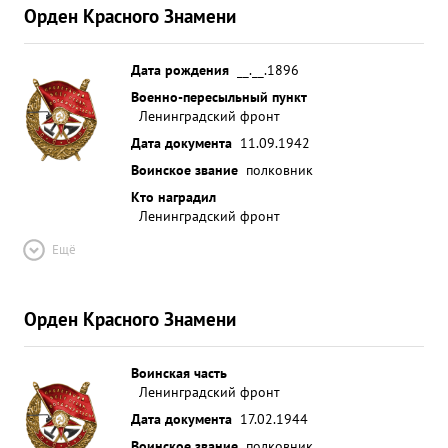
Орден Красного Знамени
боевых условиях передавая свой боевой опыт и
знания в подготовке стрелковых по дразделений.
Несмотря на преклонный возраст большую часть
Дата рождения
__.__.1896
своего времени находится в частях, оказывая
Военно-пересыльный пункт
Ленинградский фронт
практическую помощь в организации боевой
подготовки частей и подразделений. За
Дата документа
11.09.1942
проявленное мужество в борьбе за
Воинское звание
полковник
Социалистическую Родину и хорошую
Кто наградил
организацию боевой подготовки в частях Армии,
Ленинградский фронт
тов. КРАСНОВИДОВ Достоин Правительственной
Ещё
награды ОРДЕНА КРАСНОГО ЗНАМЕНИ. ...»
Орден Красного Знамени
Воинская часть
Ленинградский фронт
Дата документа
17.02.1944
Воинское звание
полковник