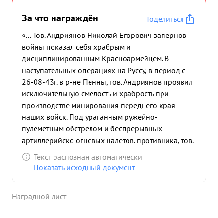
За что награждён
Поделиться
«... Тов. Андриянов Николай Егорович запернов
войны показал себя храбрым и
дисциплинированным Красноармейцем. В
наступательных операциях на Руссу, в период с
26-08-43г. в р-не Пенны, тов. Андриянов проявил
исключительную смелость и храбрость при
производстве минирования переднего края
наших войск. Под ураганным ружейно-
пулеметным обстрелом и беспрерывных
артиллерийско огневых налетов. противника, тов.
Андриянов вночь на 25 26-08-43 г. на переднем
Текст распознан автоматически
крае нашей обороны установил 266 пр танковых
Показать исходный документ
и противопехотных мин. ...»
Наградной лист