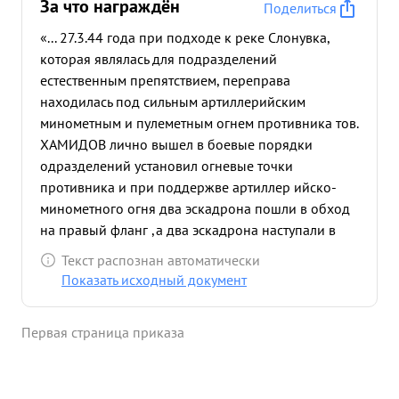
За что награждён
Поделиться
«... 27.3.44 года при подходе к реке Слонувка,
которая являлась для подразделений
естественным препятствием, переправа
находилась под сильным артиллерийским
минометным и пулеметным огнем противника тов.
ХАМИДОВ лично вышел в боевые порядки
одразделений установил огневые точки
противника и при поддержве артиллер ийско-
минометного огня два эскадрона пошли в обход
на правый фланг ,а два эскадрона наступали в
лоб. Противник не ожидая флангового удара 1
Текст распознан автоматически
был отброшен с правого берега реки.
Показать исходный документ
Подразделения с выходом на правыйберего реки
закрепились и спустя два часа противник трижды
Первая страница приказа
атаковал подразделения, все контратаки
противника были отбиты с большими для него
потерями. После контратак противника тов.