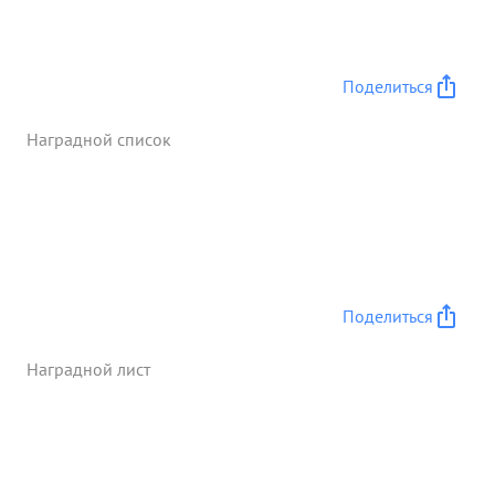
боевых вылета, сбила при этом самолетов
противника. ...»
Поделиться
Наградной список
Поделиться
Наградной лист