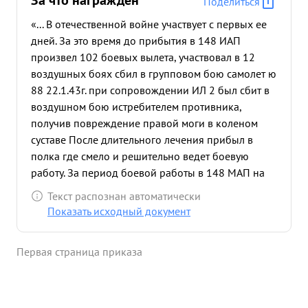
За что награждён
Поделиться
«... В отечественной войне участвует с первых ее
дней. За это время до прибытия в 148 ИАП
произвел 102 боевых вылета, участвовал в 12
воздушных боях сбил в групповом бою самолет ю
88 22.1.43г. при сопровождении ИЛ 2 был сбит в
воздушном бою истребителем противника,
получив повреждение правой моги в коленом
суставе После длительного лечения прибыл в
полка где смело и решительно ведет боевую
работу. За период боевой работы в 148 МАП на
Брянском фронте произвел 6 боевых вылетов,
Текст распознан автоматически
сбил лично 3 самолета противника. 4.8.43 года
Показать исходный документ
при сопровождении группы самолетов ИЛ-2
встретился с большой группой самолетов
Первая страница приказа
противника, в результате боях сам лично сбил 3
самолета: МЕ-109, ФВ-190, Ю-87. Эскадрильей
командует умело, за период его командования на
Брянском фронте эскадрилья произвела 84