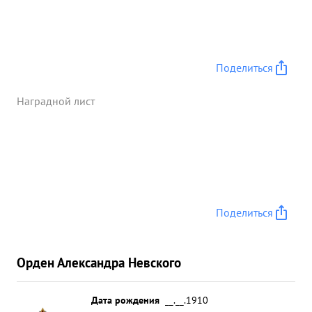
года при штурмовке аэродрома Карачев тов.
МАМАЕВ проявил отвагу и мужество как ведущий
группы, несмотря на сильное противодействие ЗА
и абсолютное превосходство самолетов
Поделиться
противника в воздухе, задание выполния,
обеспечил работу штурмовиков и лично сил 3
Наградной лист
самолета противника. За умелое руководство
личным составом эскадрильи, проявленный
героизм и отвагу в борьбе с немецкими
захватчиками и лично сбитои 24.8.43г. самолет
противника ФВ-190 представляется к награде ...»
Поделиться
Орден Александра Невского
Дата рождения
__.__.1910