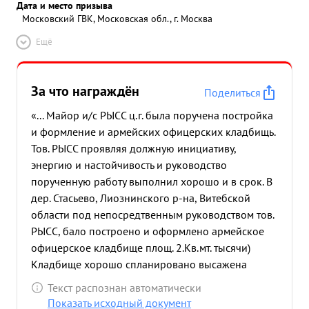
Дата и место призыва
Московский ГВК, Московская обл., г. Москва
Ещё
За что награждён
Поделиться
«... Майор и/с РЫСС ц.г. была поручена постройка
и формление и армейских офицерских кладбищь.
Тов. РЫСС проявляя должную инициативу,
энергию и настойчивость и руководство
порученную работу выполнил хорошо и в срок. В
дер. Стасьево, Лиознинского р-на, Витебской
области под непосредтвенным руководством тов.
РЫСС, бало построено и оформлено армейское
офицерское кладбище площ. 2.Кв.мт. тысячи)
Кладбище хорошо спланировано высажена
тополевая аллея На кладбище похоронено 122
Текст распознан автоматически
офицера Армии. зискивая на месте строй
Показать исходный документ