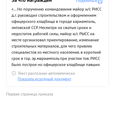
За что награждён
Поделиться
«... Но поручению командования майор и/с РИСС
д.г. руководил строительством и оформлением
офицерского кладбища в городе кариамполь,
литовской ССР. Несмотря на сжатые сроки и
недостаток рабочей силы, майор и/с РЫСС на
месте организовал приентирование, изменание
строительных материалов, для чего привлек
специалистов из местного населения. в короткий
срок в гор. эр.мариамполь при участии тов. РИСС
было построе но офицерское кладбище павших
героев-офицеров с во могилами. на кладбище
Текст распознан автоматически
сооружен воелиск с художественными
Показать исходный документ
барельефами и меморвальными досками. За
могилах установлены во индивидуальных
Первая страница приказа
памятников с надписами. Построено два
постамента для пушек и две большие
декоративные визи. За образцовое выполнение
задания по строительству офицерского кладбища