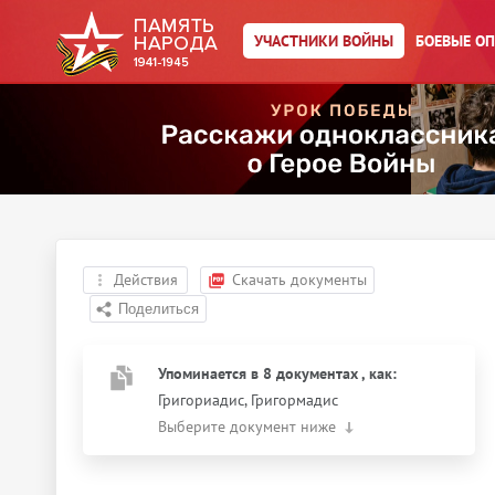
УЧАСТНИКИ ВОЙНЫ
БОЕВЫЕ О
Главная страница
/
Участники войны
/
Григориадис Петр
Павлович
Год рождения:
16.06.1904
Действия
Скачать документы
Упоминается в 8 документах
, как
:
Григориадис, Григормадис
Выберите документ ниже