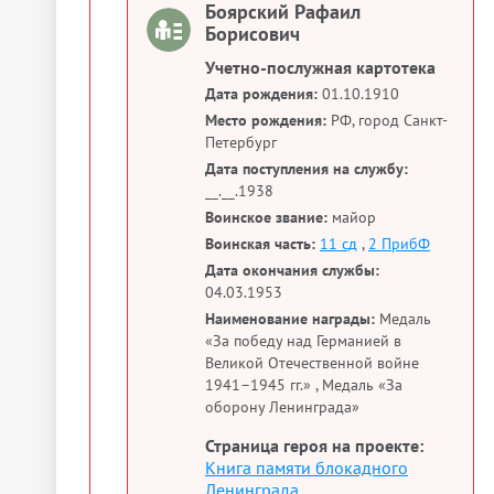
Боярский Рафаил
Борисович
Учетно-послужная картотека
Дата рождения:
01.10.1910
Место рождения:
РФ, город Санкт-
Петербург
Дата поступления на службу:
__.__.1938
Воинское звание:
майор
Воинская часть:
11 сд
,
2 ПрибФ
Дата окончания службы:
04.03.1953
Наименование награды:
Медаль
«За победу над Германией в
Великой Отечественной войне
1941–1945 гг.» , Медаль «За
оборону Ленинграда»
Страница героя на проекте:
Книга памяти блокадного
Ленинграда