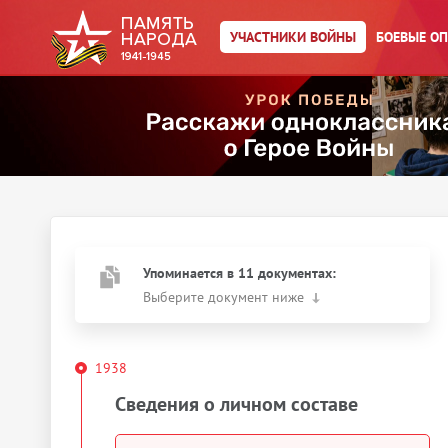
УЧАСТНИКИ ВОЙНЫ
БОЕВЫЕ О
Главная страница
/
Участники войны
/
Боярский Рафаил
Борисович
Год рождения:
01.10.1910
Действия
Скачать документы
Упоминается в 11 документах:
Выберите документ ниже
1938
Сведения о личном составе