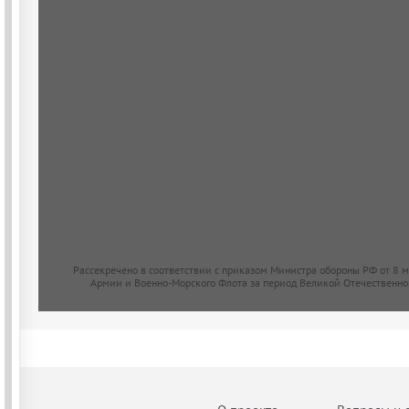
Рассекречено в соответствии с приказом Министра обороны РФ от 8 
Армии и Военно-Морского Флота за период Великой Отечественно