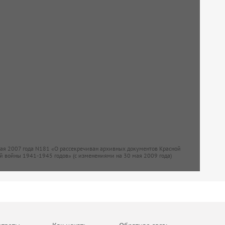
мая 2007 года N181 «О рассекречиван архивных документов Красной
й войны 1941-1945 годов» (с изменениями на 30 мая 2009 года)