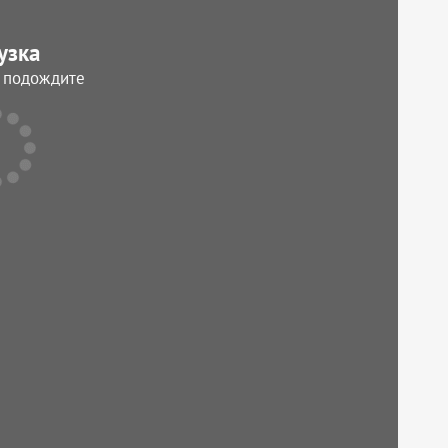
узка
, подождите