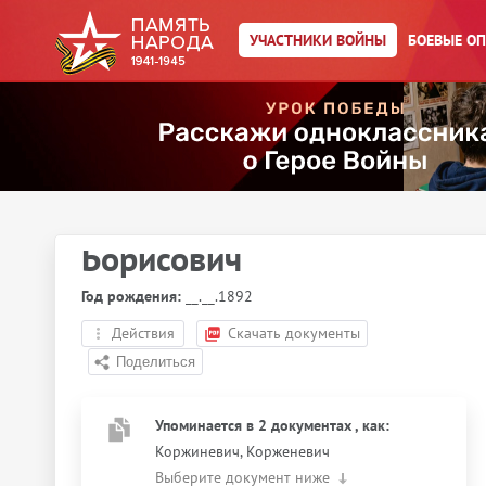
УЧАСТНИКИ ВОЙНЫ
БОЕВЫЕ О
Главная страница
/
Участники войны
/
Коржиневич Абрам
Борисович
Год рождения:
__.__.1892
Действия
Скачать документы
Упоминается в 2 документах
, как
:
Коржиневич, Корженевич
Выберите документ ниже