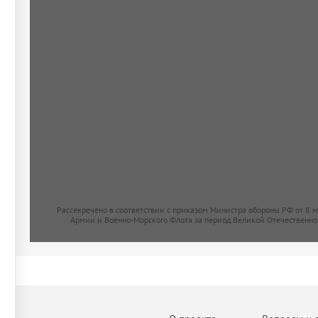
Рассекречено в соответствии с приказом Министра обороны РФ от 8 
Армии и Военно-Морского Флота за период Великой Отечественно