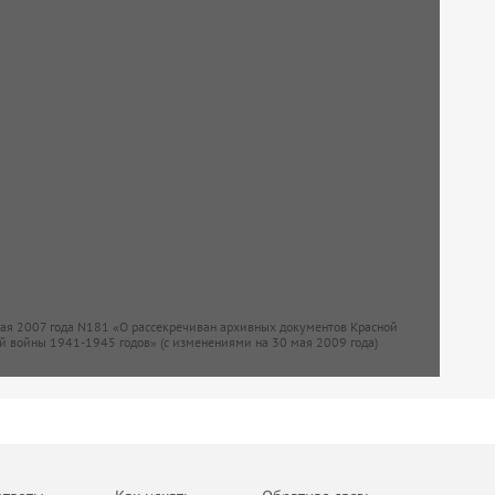
мая 2007 года N181 «О рассекречиван архивных документов Красной
й войны 1941-1945 годов» (с изменениями на 30 мая 2009 года)