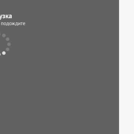
узка
, подождите