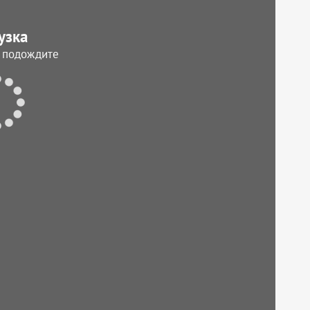
узка
, подождите