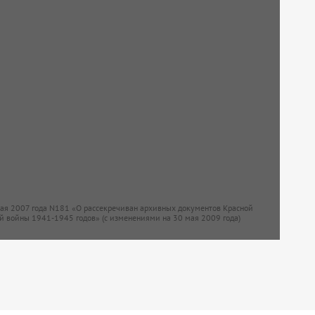
мая 2007 года N181 «О рассекречиван архивных документов Красной
й войны 1941-1945 годов» (с изменениями на 30 мая 2009 года)