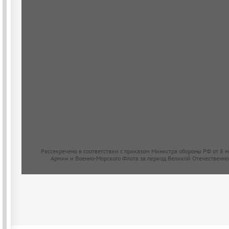
Рассекречено в соответствии с приказом Министра обороны РФ от 8 
Армии и Военно-Морского Флота за период Великой Отечественно