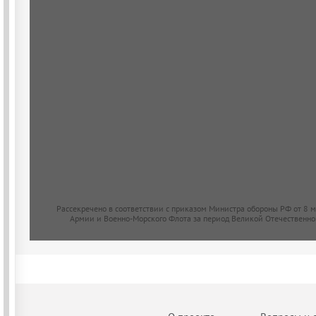
Рассекречено в соответствии с приказом Министра обороны РФ от 8 
Армии и Военно-Морского Флота за период Великой Отечественно