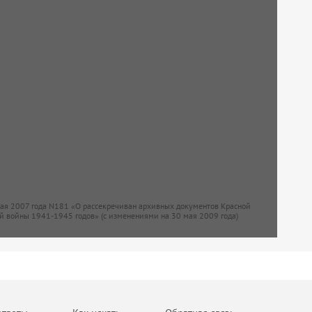
мая 2007 года N181 «О рассекречиван архивных документов Красной
й войны 1941-1945 годов» (с изменениями на 30 мая 2009 года)