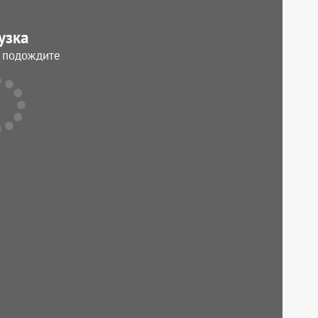
узка
, подождите