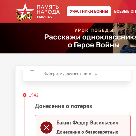
Бакин Федор
УЧАСТНИКИ ВОЙНЫ
БОЕВЫЕ О
Васильевич
Год рождения:
__.__.1907
Действия
Скачать документы
Упоминается в 4 документах:
Выберите документ ниже
1942
Донесения о потерях
Бакин Федор Васильевич
Донесение о безвозвратных