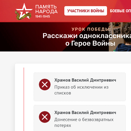
Храмов Василий Дмитриевич
Именной список части
УЧАСТНИКИ ВОЙНЫ
БОЕВЫЕ О
Храмов Василий Дмитриевич
Именной список части
1943
Донесения о потерях
Храмов Василий Дмитриевич
Приказ об исключении из
списков
Храмов Василий Дмитриевич
Донесение о безвозвратных
потерях