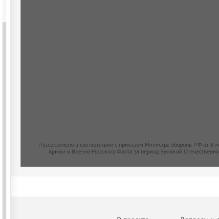
Рассекречено в соответствии с приказом Министра обороны РФ от 8 
Армии и Военно-Морского Флота за период Великой Отечественно