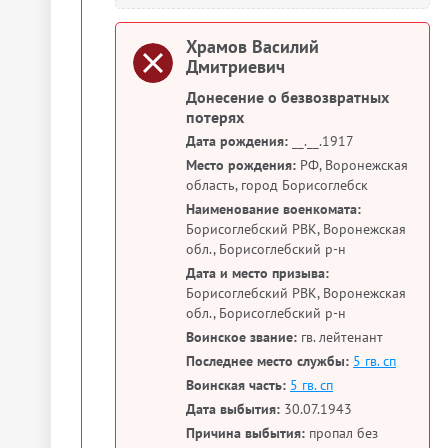
Храмов Василий
Дмитриевич
Донесение о безвозвратных
потерях
Дата рождения:
__.__.1917
Место рождения:
РФ, Воронежская
область, город Борисоглебск
Наименование военкомата:
Борисоглебский РВК, Воронежская
обл., Борисоглебский р-н
Дата и место призыва:
Борисоглебский РВК, Воронежская
обл., Борисоглебский р-н
Воинское звание:
гв. лейтенант
Последнее место службы:
5 гв. сп
Воинская часть:
5 гв. сп
Дата выбытия:
30.07.1943
Причина выбытия:
пропал без