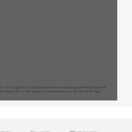
мая 2007 года N181 «О рассекречиван архивных документов Красной
й войны 1941-1945 годов» (с изменениями на 30 мая 2009 года)