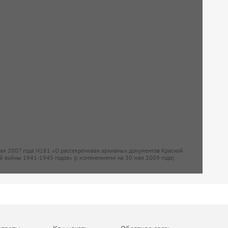
мая 2007 года N181 «О рассекречиван архивных документов Красной
й войны 1941-1945 годов» (с изменениями на 30 мая 2009 года)