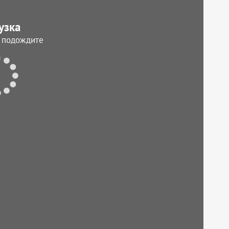
узка
, подождите