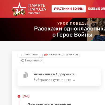
УЧАСТНИКИ ВОЙНЫ
БОЕВЫЕ О
Главная страница
/
Участники войны
/
Бекашев Алексей
Васильевич
Год рождения:
__.__.1906
Действия
Скачать документы
Упоминается в 1 документе:
Выберите документ ниже
1943
Донесения о потерях