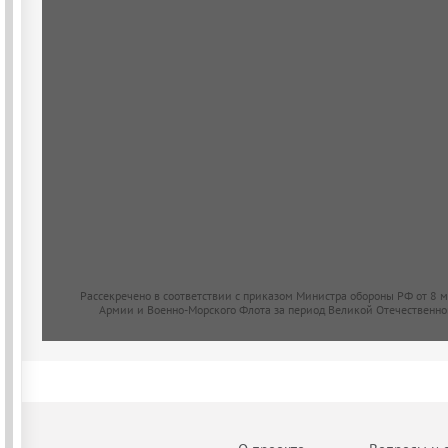
Рассекречено в соответствии с приказом Министра обороны РФ от 8 
Армии и Военно-Морского Флота за период Великой Отечественно