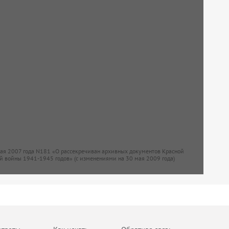
мая 2007 года N181 «О рассекречиван архивных документов Красной
й войны 1941-1945 годов» (с изменениями на 30 мая 2009 года)