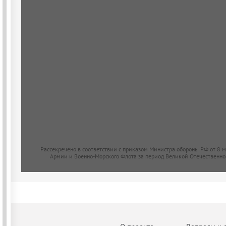
Рассекречено в соответствии с приказом Министра обороны РФ от 8 
Армии и Военно-Морского Флота за период Великой Отечественно