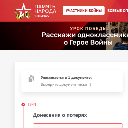
УЧАСТНИКИ ВОЙНЫ
БОЕВЫЕ О
Главная страница
/
Участники войны
/
Паршиков Сергей
Сергеевич
Год рождения:
__.__.1904
Действия
Скачать документы
Упоминается в 1 документе:
Выберите документ ниже
1943
Донесения о потерях