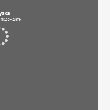
узка
, подождите