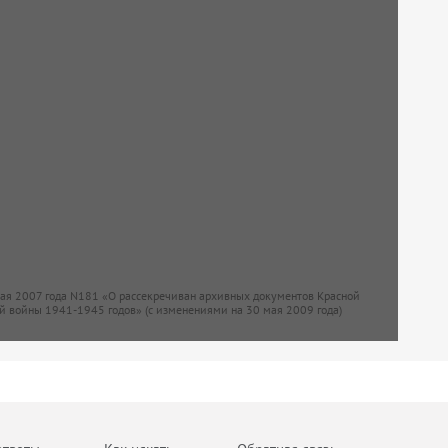
мая 2007 года N181 «О рассекречиван архивных документов Красной
й войны 1941-1945 годов» (с изменениями на 30 мая 2009 года)