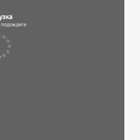
узка
, подождите