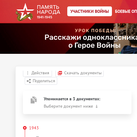
УЧАСТНИКИ ВОЙНЫ
БОЕВЫЕ О
Главная страница
/
Участники войны
/
Зотов Иван Андреевич
Год рождения:
__.__.1903
Действия
Скачать документы
Упоминается в 3 документах:
Выберите документ ниже
1943