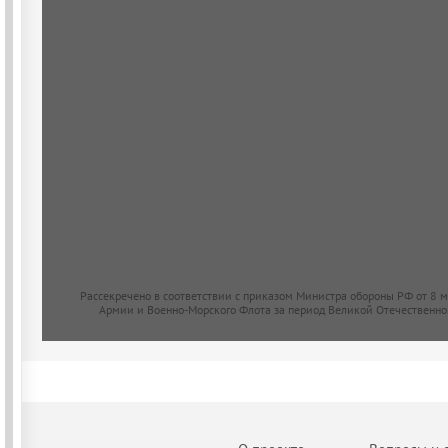
Рассекречено в соответствии с приказом Министра обороны РФ от 8 
Армии и Военно-Морского Флота за период Великой Отечественно