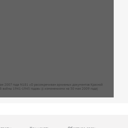
мая 2007 года N181 «О рассекречиван архивных документов Красной
й войны 1941-1945 годов» (с изменениями на 30 мая 2009 года)