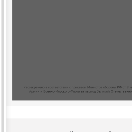
Рассекречено в соответствии с приказом Министра обороны РФ от 8 
Армии и Военно-Морского Флота за период Великой Отечественно