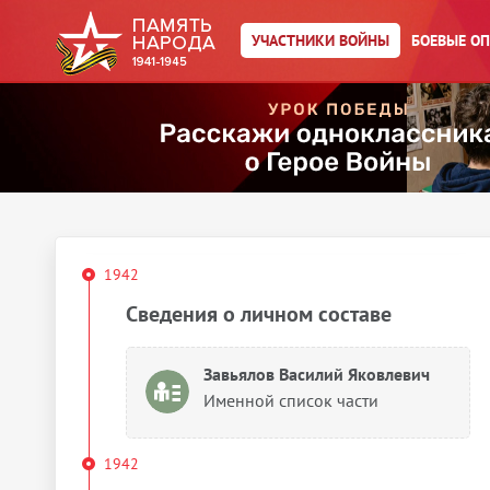
Яковлевич
Год рождения:
__.__.1914
УЧАСТНИКИ ВОЙНЫ
БОЕВЫЕ О
Действия
Скачать документы
Упоминается в 4 документах:
Выберите документ ниже
1942
Сведения о личном составе
Завьялов Василий Яковлевич
Именной список части
1942