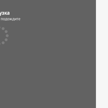
узка
, подождите