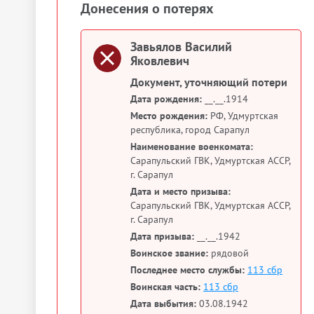
Донесения о потерях
Завьялов Василий
Яковлевич
Документ, уточняющий потери
Дата рождения:
__.__.1914
Место рождения:
РФ, Удмуртская
республика, город Сарапул
Наименование военкомата:
Сарапульский ГВК, Удмуртская АССР,
г. Сарапул
Дата и место призыва:
Сарапульский ГВК, Удмуртская АССР,
г. Сарапул
Дата призыва:
__.__.1942
Воинское звание:
рядовой
Последнее место службы:
113 сбр
Воинская часть:
113 сбр
Дата выбытия:
03.08.1942