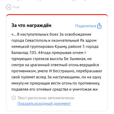
Ещё
За что награждён
Поделиться
«... В наступательных боях За освобождение
города Севастополь и окончательный Ра здром
немецкой группировки Крыму, районе 5 города
Балаклад 7.05. 44года прекрывая огнем т
турмующих стрелков высоты Бе Зымяная, не
смотря на ураганный ответный огонь ведущийся
противником, умело И бесстрашно, перебрасывал
свой пулемет вслед За наступающими, пи на одну
минуту не прекращая вести огонь по противнику,
подавляя его огневые средства и уничтожая жи
вую силу, чем способствовал успешному
Текст распознан автоматически
продвижению вперед наступающих стрелков.
Показать исходный документ
Ворвавшись вместе о первыми стрелками в
траншеи противника, траншшном вою уничтожил,