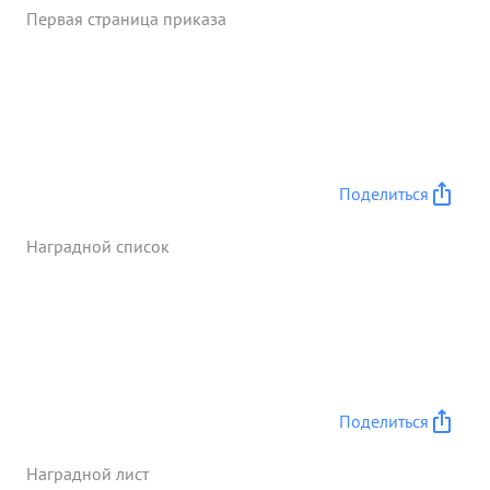
Первая страница приказа
кроме уничтоженных огнем пулемета до 20
солдат, станковый пулемет, гранатами 5 солдает и
один ручной пулемет противника, Пав в этом бою
смертью храбрых. За проявленную,
боепредельную Любовь к родине, мужество и
отвагу боях с немецкими Захватчиками достоин
Посмертно ...»
Поделиться
Наградной список
Поделиться
Наградной лист